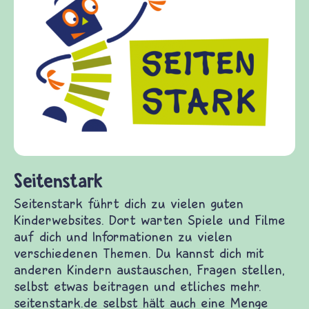
Frieden Fragen
frieden-fragen.de ist ein Internet-Angeb
Kinder, Eltern und ErzieherInnen das zu
Fragen von Krieg und Frieden, Streit un
Gewalt informiert und einen Austausch 
diesem Themenbereich ermöglicht. fried
fragen.de bietet Antworten auf wichtige
(Über-)Lebensfragen aus den Bereichen 
und Frieden, Streit und Gewalt.