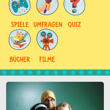
SPIELE
UMFRAGEN
QUIZ
BÜCHER
FILME