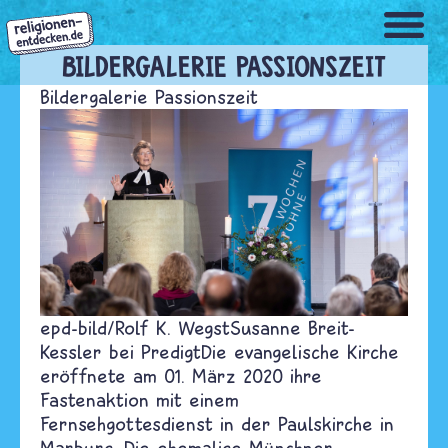
Direkt
zum
Inhalt
BILDERGALERIE PASSIONSZEIT
Bildergalerie Passionszeit
epd-bild/Rolf K. Wegst
Susanne Breit-
Kessler bei Predigt
Die evangelische Kirche
eröffnete am 01. März 2020 ihre
Fastenaktion mit einem
Fernsehgottesdienst in der Paulskirche in
Marburg. Die ehemalige Münchner