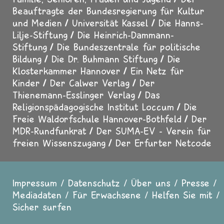
Beauftragte der Bundesregierung für Kultur
und Medien
Universität Kassel
Die Hanns-
Lilje-Stiftung
Die Heinrich-Dammann-
Stiftung
Die Bundeszentrale für politische
Bildung
Die Dr. Buhmann Stiftung
Die
Klosterkammer Hannover
Ein Netz für
Kinder
Der Calwer Verlag
Der
Thienemann-Esslinger Verlag
Das
Religionspädagogische Institut Loccum
Die
Freie Waldorfschule Hannover-Bothfeld
Der
MDR-Rundfunkrat
Der SUMA-EV - Verein für
freien Wissenszugang
Der Erfurter Netcode
Impressum
Datenschutz
Über uns
Presse
Fußzeile
Mediadaten
Für Erwachsene
Helfen Sie mit
Sicher surfen