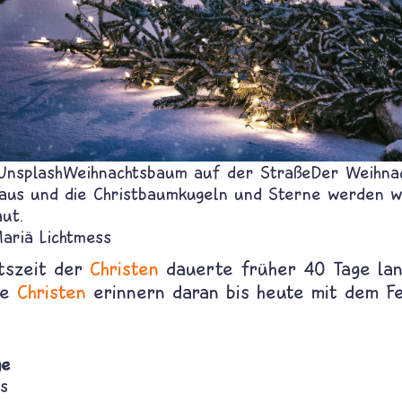
Unsplash
Weihnachtsbaum auf der Straße
Der Weihna
Haus und die Christbaumkugeln und Sterne werden w
ut.
Mariä Lichtmess
tszeit der
Christen
dauerte früher 40 Tage la
xe
Christen
erinnern daran bis heute mit dem F
ge
s