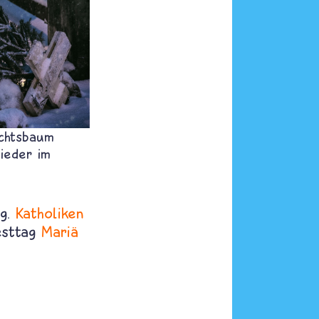
chtsbaum
ieder im
ng.
Katholiken
esttag
Mariä