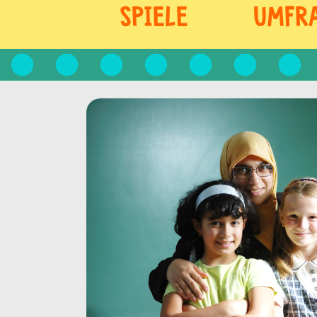
SPIELE
UMFR