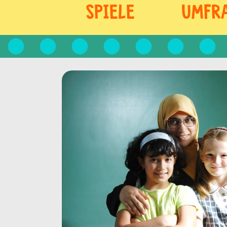
SPIELE
UMFR