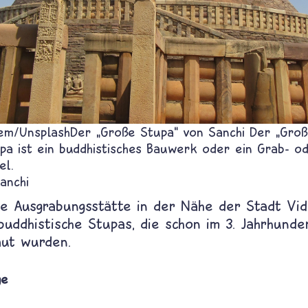
em/Unsplash
Der „Große Stupa“ von Sanchi
Der „Groß
upa ist ein buddhistisches Bauwerk oder ein Grab- o
el.
anchi
e Ausgrabungsstätte in der Nähe der Stadt Vidi
uddhistische Stupas, die schon im 3. Jahrhunde
aut wurden.
ge