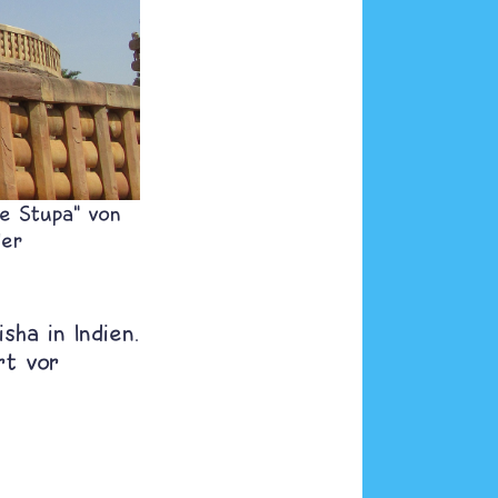
e Stupa“ von
der
sha in Indien.
rt vor