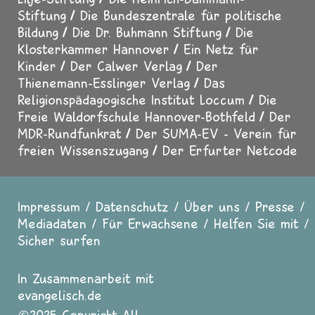
Stiftung
Die Bundeszentrale für politische
Bildung
Die Dr. Buhmann Stiftung
Die
Klosterkammer Hannover
Ein Netz für
Kinder
Der Calwer Verlag
Der
Thienemann-Esslinger Verlag
Das
Religionspädagogische Institut Loccum
Die
Freie Waldorfschule Hannover-Bothfeld
Der
MDR-Rundfunkrat
Der SUMA-EV - Verein für
freien Wissenszugang
Der Erfurter Netcode
Impressum
Datenschutz
Über uns
Presse
Fußzeile
Mediadaten
Für Erwachsene
Helfen Sie mit
Sicher surfen
In Zusammenarbeit mit
evangelisch.de
2025 Copyright All