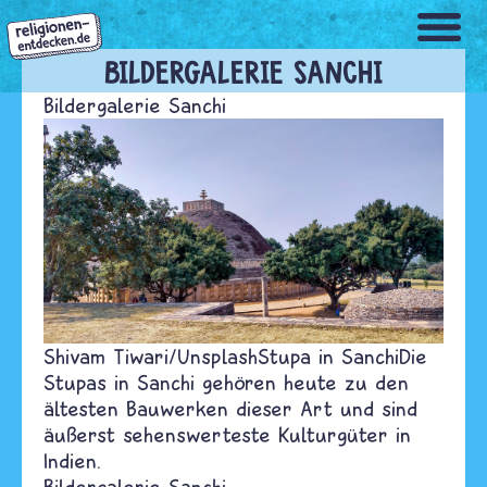
Direkt
zum
Inhalt
BILDERGALERIE SANCHI
Bildergalerie Sanchi
Shivam Tiwari/Unsplash
Stupa in Sanchi
Die
Stupas in Sanchi gehören heute zu den
ältesten Bauwerken dieser Art und sind
äußerst sehenswerteste Kulturgüter in
Indien.
Bildergalerie Sanchi