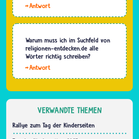
wir nicht
Moritz…
Wenn
locker
du deine
aus dem
Frage an
Ärmel.
religionen-
Im
entdecken.de
Warum muss ich im Suchfeld von
Gegenteil.
unter
religionen-entdecken.de alle
In der
den
Wörter richtig schreiben?
Regel…
Fragen
Hallo.
und
Große
Antworten
Suchmaschinen
auf der
verbessern
Seite
deine
nicht
Rechtschreibfehler,
VERWANDTE THEMEN
findest,
wenn du
dann
in ihren
Rallye zum Tag der Kinderseiten
kann…
Suchschlitz