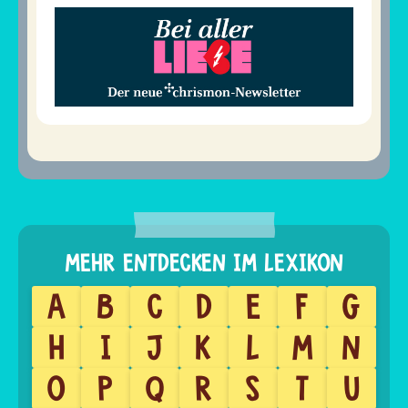
A
B
C
D
E
F
G
H
I
J
K
L
M
N
O
P
Q
R
S
T
U