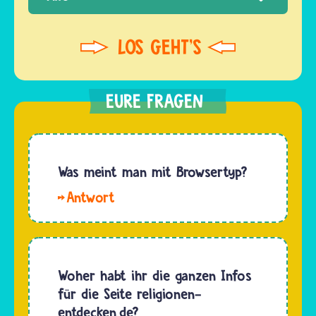
Was meint man mit Browsertyp?
Der
Browser
ist der
Name
deiner
Woher habt ihr die ganzen Infos
"Tür zum
für die Seite religionen-
Internet".
entdecken.de?