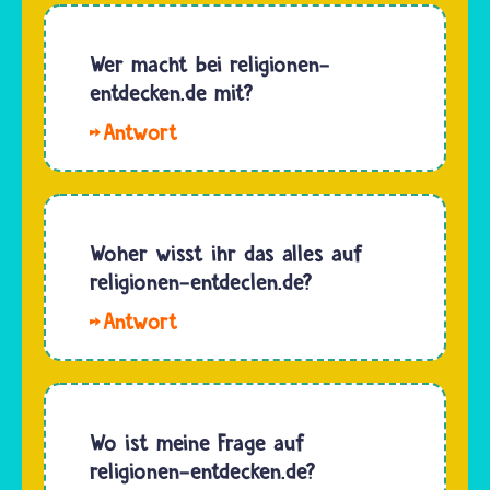
Unrecht
keiner
angetan
Religion
Wer macht bei religionen-
wird. Mit
verboten.
entdecken.de mit?
dem
Computer
Kindertag
Hallo
gab es
soll auf
Robi. An
noch
die…
der
nicht, als
Website
die
religionen-
Woher wisst ihr das alles auf
Gebote
entdecken.de
religionen-entdeclen.de?
und…
arbeiten
Hallo,
viele
soso. Die
Menschen
Antworten
mit:Die
auf eure
beiden
Fragen
Wo ist meine Frage auf
Programmierer
schütteln
religionen-entdecken.de?
Tim und