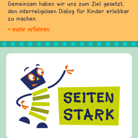
Gemeinsam haben wir uns zum Ziel gesetzt,
den interreligiösen Dialog für Kinder erlebbar
zu machen.
mehr erfahren
Frieden Fragen
frieden-fragen.de ist ein Internet-Angebot für
Kinder, Eltern und ErzieherInnen das zu
Fragen von Krieg und Frieden, Streit und
Gewalt informiert und einen Austausch zu
diesem Themenbereich ermöglicht. frieden-
fragen.de bietet Antworten auf wichtige
(Über-)Lebensfragen aus den Bereichen Krieg