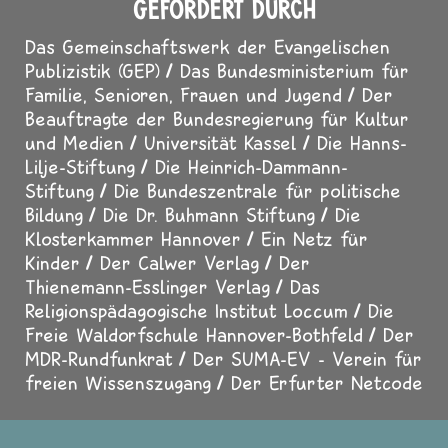
GEFÖRDERT DURCH
Das Gemeinschaftswerk der Evangelischen
Publizistik (GEP)
Das Bundesministerium für
Familie, Senioren, Frauen und Jugend
Der
Beauftragte der Bundesregierung für Kultur
und Medien
Universität Kassel
Die Hanns-
Lilje-Stiftung
Die Heinrich-Dammann-
Stiftung
Die Bundeszentrale für politische
Bildung
Die Dr. Buhmann Stiftung
Die
Klosterkammer Hannover
Ein Netz für
Kinder
Der Calwer Verlag
Der
Thienemann-Esslinger Verlag
Das
Religionspädagogische Institut Loccum
Die
Freie Waldorfschule Hannover-Bothfeld
Der
MDR-Rundfunkrat
Der SUMA-EV - Verein für
freien Wissenszugang
Der Erfurter Netcode