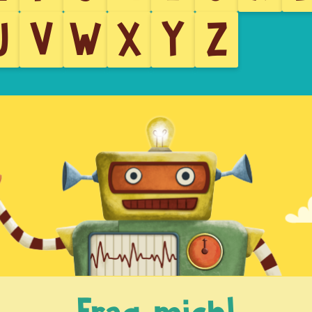
U
V
W
X
Y
Z