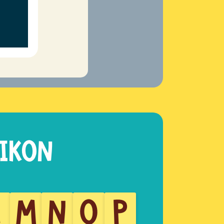
L
M
N
O
P