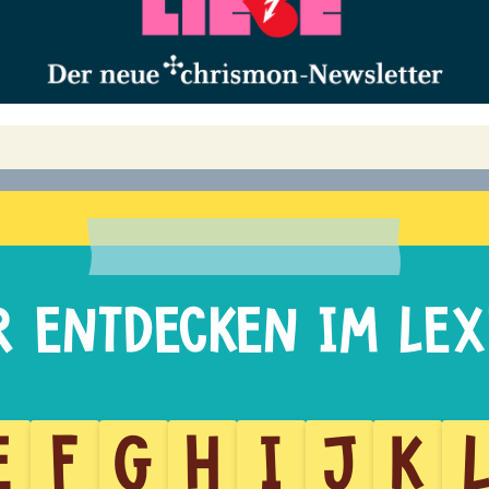
E
F
G
H
I
J
K