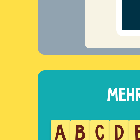
A
B
C
D