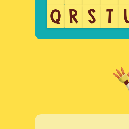
Q
R
S
T