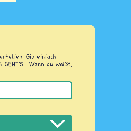
rhelfen. Gib einfach
OS GEHT'S". Wenn du weißt,