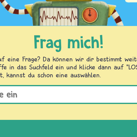
Frag mich!
f eine Frage? Da können wir dir bestimmt weite
fe in das Suchfeld ein und klicke dann auf "L
t, kannst du schon eine auswählen.