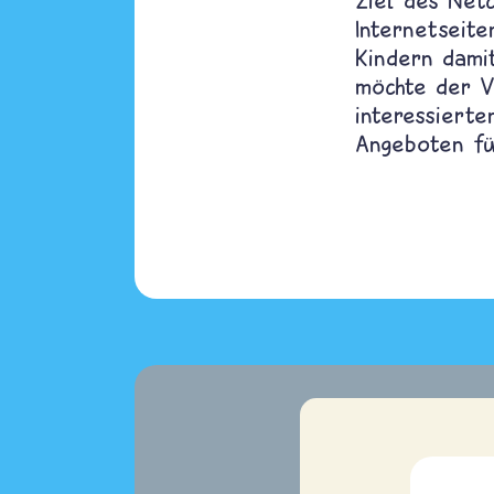
Ziel des Net
Internetseit
Kindern dami
möchte der V
interessierte
Angeboten fü