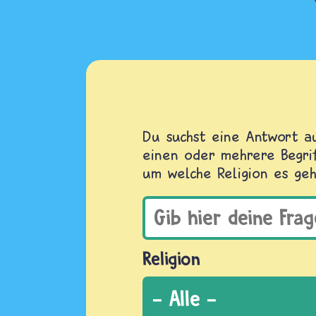
Du suchst eine Antwort au
einen oder mehrere Begrif
um welche Religion es geh
Religion