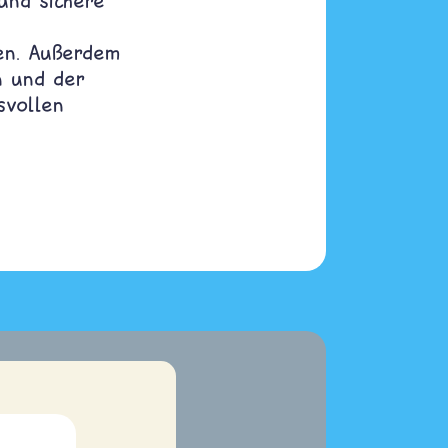
und sichere
nen. Außerdem
n und der
svollen