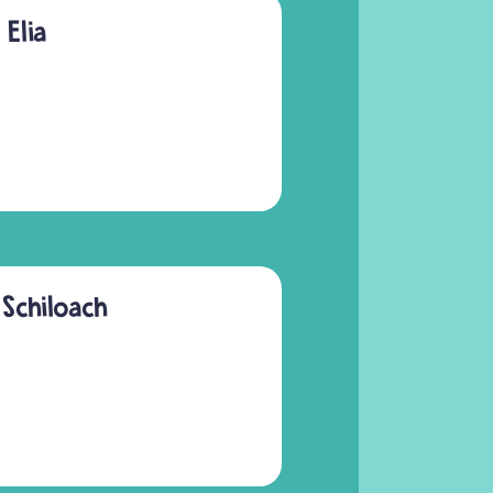
 Elia
 Schiloach