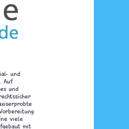
ial- und
. Auf
ges und
rechtssicher
axiserprobte
 Vorbereitung
ine viele
ufgebaut mit