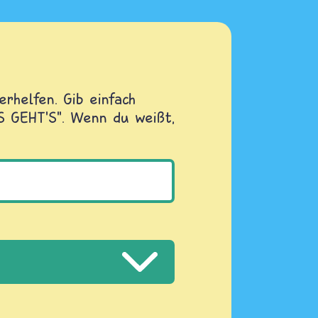
rhelfen. Gib einfach
OS GEHT'S". Wenn du weißt,