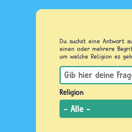
Du suchst eine Antwort au
einen oder mehrere Begrif
um welche Religion es geh
Religion