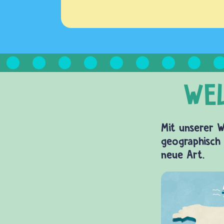
Mit unserer W
geographisch 
neue Art.