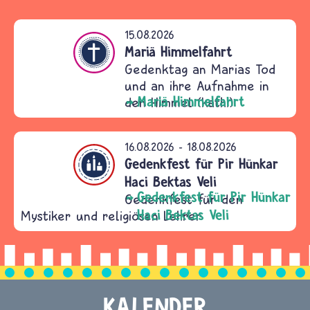
15.08.2026
ntum
Mariä Himmelfahrt
Gedenktag an Marias Tod
und an ihre Aufnahme in
Mariä Himmelfahrt
den Himmel (kath.)
16.08.2026
-
18.08.2026
ntum
Gedenkfest für Pir Hünkar
Haci Bektas Veli
Gedenkfest für Pir Hünkar
Gedenkfest für den
Haci Bektas Veli
Mystiker und religiösen Lehrer