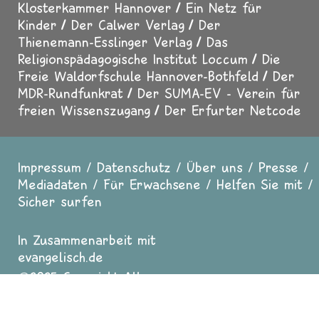
Klosterkammer Hannover
Ein Netz für
Kinder
Der Calwer Verlag
Der
Thienemann-Esslinger Verlag
Das
Religionspädagogische Institut Loccum
Die
Freie Waldorfschule Hannover-Bothfeld
Der
MDR-Rundfunkrat
Der SUMA-EV - Verein für
freien Wissenszugang
Der Erfurter Netcode
Impressum
Datenschutz
Über uns
Presse
Fußzeile
Mediadaten
Für Erwachsene
Helfen Sie mit
Sicher surfen
In Zusammenarbeit mit
evangelisch.de
2025 Copyright All
Rights reserved