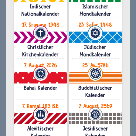
Indischer
Islamischer
Nationalkalender
Mondkalender
17. Sravana 1948
23. Safar 1448
Christlicher
Jüdischer
Kirchenkalender
Mondkalender
7. August 2026
25. Av 5786
Bahai Kalender
Buddhistischer
Kalender
7. Kamal 183 B.E.
7. August 2569
Alevitischer
Jesidischer
Kalender
Kalender