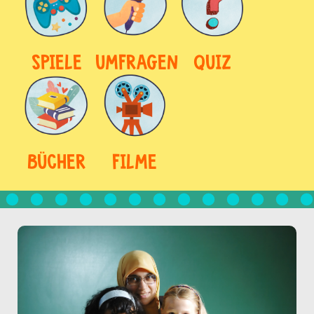
SPIELE
UMFRAGEN
QUIZ
BÜCHER
FILME