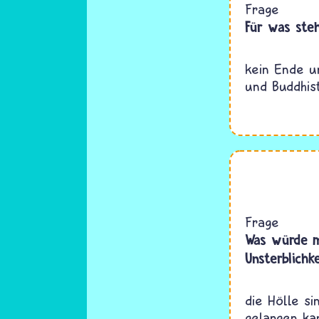
Frage
Für was ste
kein Ende un
und Buddhis
Frage
Was würde m
Unsterblichk
die Hölle s
gelangen ka