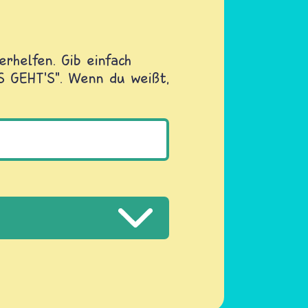
rhelfen. Gib einfach
OS GEHT'S". Wenn du weißt,