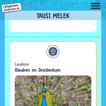
Direkt
zum
Inhalt
TAUSI MELEK
Jesidentum
Lexikon
Glauben im Jesidentum