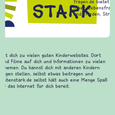
Frieden Fragen
frieden-fragen.de ist ein Internet-Angebot für
Kinder, Eltern und ErzieherInnen das zu
Fragen von Krieg und Frieden, Streit und
Gewalt informiert und einen Austausch zu
diesem Themenbereich ermöglicht. frieden-
fragen.de bietet Antworten auf wichtige
(Über-)Lebensfragen aus den Bereichen Krieg
und Frieden, Streit und Gewalt.