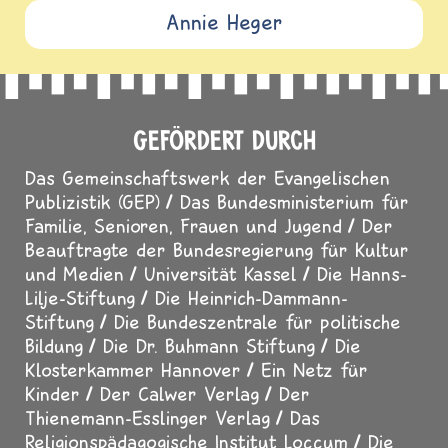
Annie Heger
GEFÖRDERT DURCH
Das Gemeinschaftswerk der Evangelischen
Publizistik (GEP)
Das Bundesministerium für
Familie, Senioren, Frauen und Jugend
Der
Beauftragte der Bundesregierung für Kultur
und Medien
Universität Kassel
Die Hanns-
Lilje-Stiftung
Die Heinrich-Dammann-
Stiftung
Die Bundeszentrale für politische
Bildung
Die Dr. Buhmann Stiftung
Die
Klosterkammer Hannover
Ein Netz für
Kinder
Der Calwer Verlag
Der
Thienemann-Esslinger Verlag
Das
Religionspädagogische Institut Loccum
Die