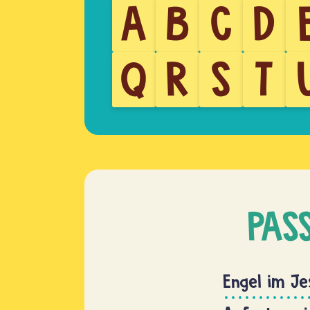
A
B
C
D
Q
R
S
T
PAS
Engel im J