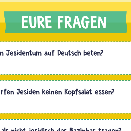
im Jesidentum auf Deutsch beten?
Hallo,
fen Jesiden keinen Kopfsalat essen?
Hallo,
e
als nicht-jesidisch das Bazinbar tragen?