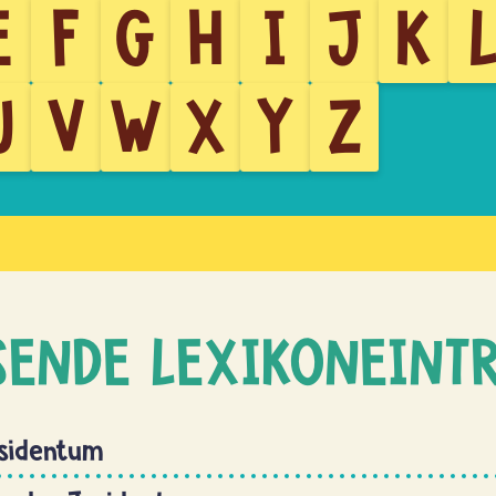
E
F
G
H
I
J
K
U
V
W
X
Y
Z
SENDE LEXIKONEINT
esidentum