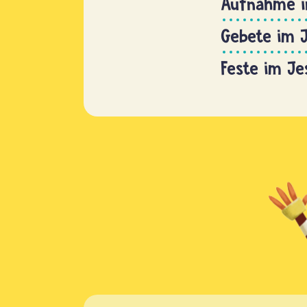
Aufnahme i
Gebete im 
Feste im J