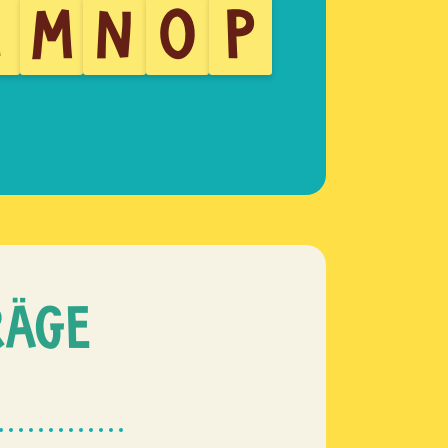
L
M
N
O
P
RÄGE