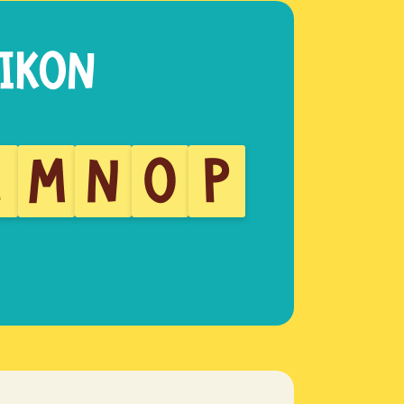
L
M
N
O
P