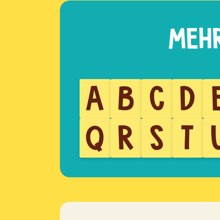
A
B
C
D
Q
R
S
T