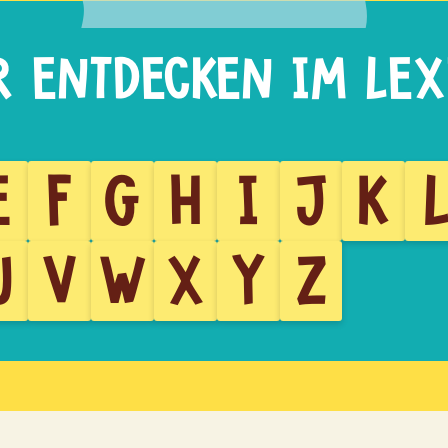
E
F
G
H
I
J
K
U
V
W
X
Y
Z