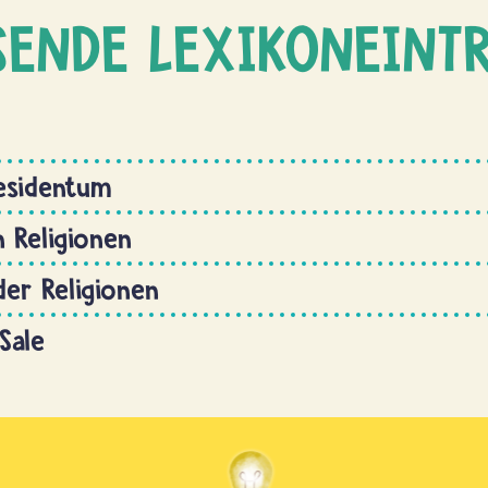
SENDE LEXIKONEINT
esidentum
n Religionen
der Religionen
Sale