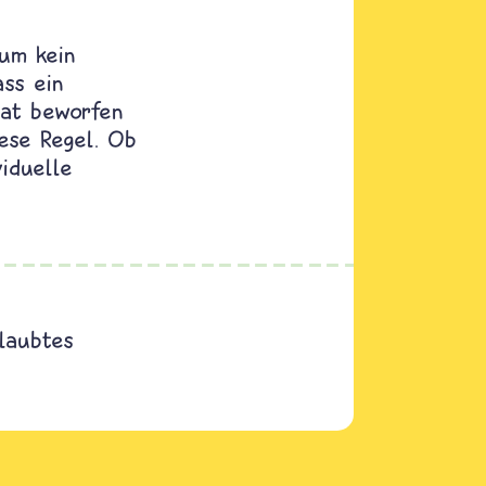
rum kein
ass ein
lat beworfen
iese Regel. Ob
viduelle
laubtes