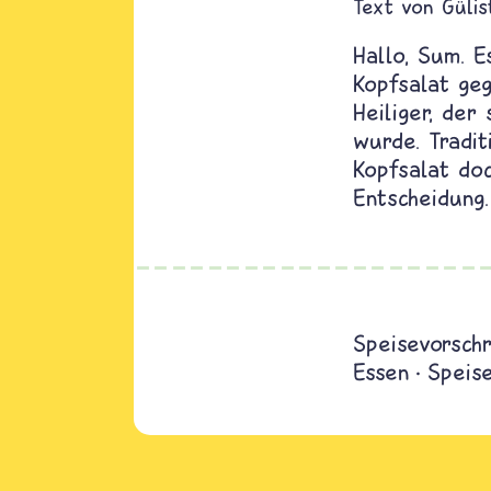
Text von
Gülis
Hallo, Sum. E
Kopfsalat geg
Heiliger, der
wurde. Tradit
Kopfsalat doc
Entscheidung.
Speisevorschr
Essen
Speis