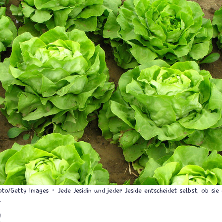
oto/Getty Images
Jede Jesidin und jeder Jeside entscheidet selbst, ob sie
.
m