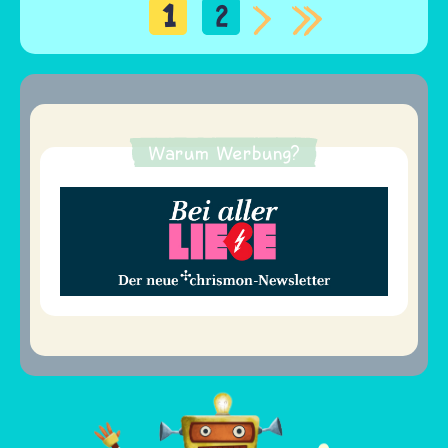
1
2
Seitennummerierung
Warum Werbung?