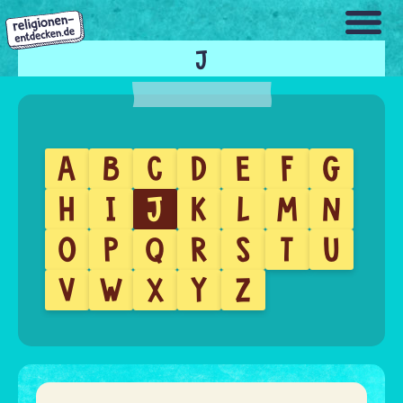
Direkt
zum
Inhalt
J
A
B
C
D
E
F
G
H
I
J
K
L
M
N
O
P
Q
R
S
T
U
V
W
X
Y
Z