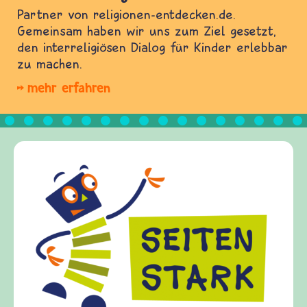
Partner von religionen-entdecken.de.
Gemeinsam haben wir uns zum Ziel gesetzt,
den interreligiösen Dialog für Kinder erlebbar
zu machen.
mehr erfahren
Frieden Fragen
frieden-fragen.de ist 
Kinder, Eltern und Erz
Fragen von Krieg und F
Gewalt informiert und
diesem Themenbereich 
fragen.de bietet Antwo