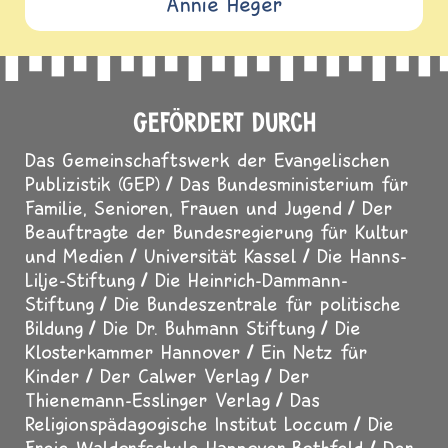
Annie Heger
GEFÖRDERT DURCH
Das Gemeinschaftswerk der Evangelischen
Publizistik (GEP)
Das Bundesministerium für
Familie, Senioren, Frauen und Jugend
Der
Beauftragte der Bundesregierung für Kultur
und Medien
Universität Kassel
Die Hanns-
Lilje-Stiftung
Die Heinrich-Dammann-
Stiftung
Die Bundeszentrale für politische
Bildung
Die Dr. Buhmann Stiftung
Die
Klosterkammer Hannover
Ein Netz für
Kinder
Der Calwer Verlag
Der
Thienemann-Esslinger Verlag
Das
Religionspädagogische Institut Loccum
Die
Freie Waldorfschule Hannover-Bothfeld
Der