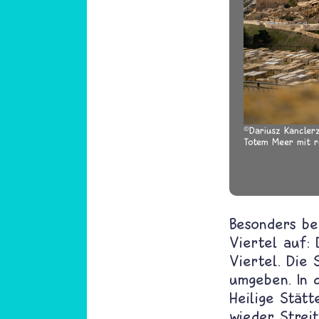
Dariusz Kancler
Totem Meer mit r
Besonders bek
Viertel auf: 
Viertel. Die 
umgeben. In d
Heilige Stät
wieder Streit