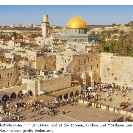
photo/luoman
In Jerusalem gibt es Synagogen, Kirchen und Moscheen und 
 Muslime eine große Bedeutung.