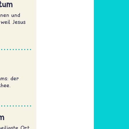
ntum
nnen und
 weil Jesus
ams: der
chee.
um
heiligste Ort