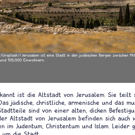
z/Unsplash
Jerusalem ist eine Stadt in den judäischen Bergen zwischen M
und 925.000 Einwohnern.
annt ist die Altstadt von Jerusalem. Sie teilt s
Das jüdische, christliche, armenische und das mu
Stadtteile sind von einer alten, dicken Befesti
er Altstadt von Jerusalem befinden sich auch w
ten im Judentum, Christentum und Islam.
Leider 
 um die Stadt.