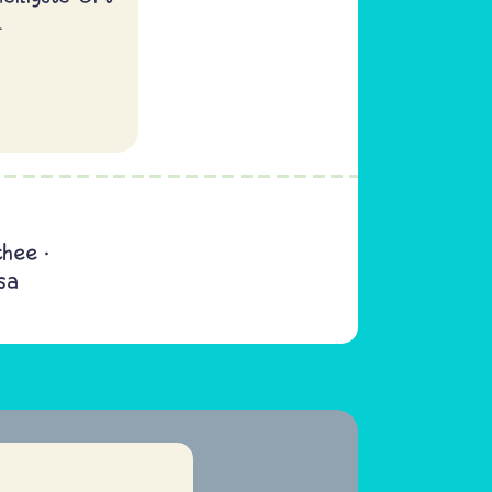
.
chee
sa