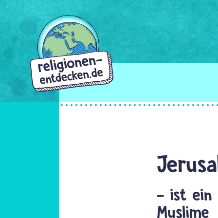
Direkt
zum
Inhalt
Jerus
- ist ein
Muslime