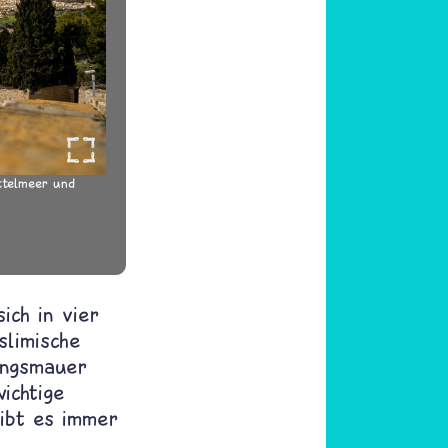
ittelmeer und
ich in vier
slimische
gungsmauer
ichtige
gibt es immer