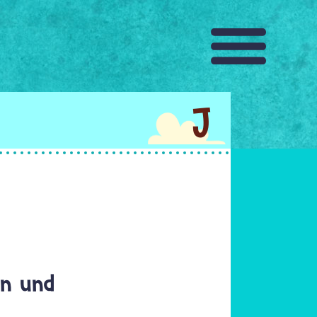
J
en und