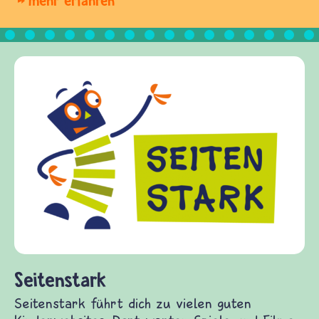
mehr erfahren
Frieden Fragen
frieden-fragen.de ist ein Internet-Angebot für
Kinder, Eltern und ErzieherInnen das zu
Fragen von Krieg und Frieden, Streit und
Gewalt informiert und einen Austausch zu
diesem Themenbereich ermöglicht. frieden-
fragen.de bietet Antworten auf wichtige
(Über-)Lebensfragen aus den Bereichen Krieg
und Frieden, Streit und Gewalt.