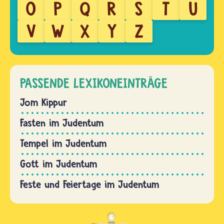
O
P
Q
R
S
T
U
V
W
X
Y
Z
PASSENDE LEXIKONEINTRÄGE
Jom Kippur
Fasten im Judentum
Tempel im Judentum
Gott im Judentum
Feste und Feiertage im Judentum