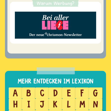
Warum Werbung?
A
B
C
D
E
F
G
H
I
J
K
L
M
N