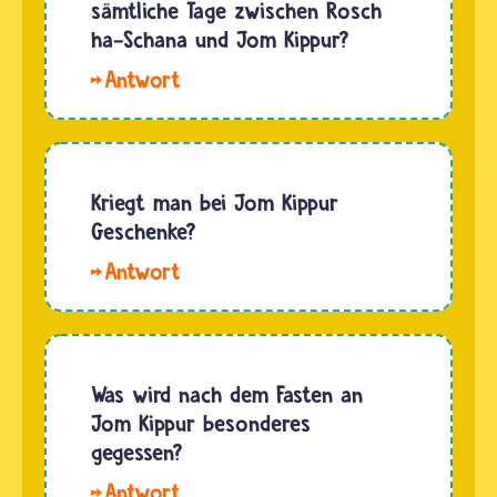
aus dem
sämtliche Tage zwischen Rosch
Hebräischen
ha-Schana und Jom Kippur?
und heißt
Hallo
übersetzt
Emil.
„Tag der
Nein,
Entsühnung“.
Jüdinnen
und
Kriegt man bei Jom Kippur
Juden
Geschenke?
fasten
Hallo
nicht
Emilya.
sämtliche
An Jom
Tage
Kippur
zwischen
sollen
Was wird nach dem Fasten an
Rosch
gläubige
Jom Kippur besonderes
ha-
Jüdinnen
gegessen?
Schana
und
und Jom
Hallo