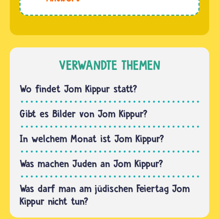
Juden
Kippur.
Deniz.
möglichst
Diese
Meist
enthaltsam
Tage…
wird das
sein und
Fastenbrechen
nicht
an Jom
VERWANDTE THEMEN
essen
Kippur im
oder
Familienkreis
Wo findet Jom Kippur statt?
trinken.…
begangen.
Das Essen
Gibt es Bilder von Jom Kippur?
ist sehr
verschieden
In welchem Monat ist Jom Kippur?
und…
Was machen Juden an Jom Kippur?
Was darf man am jüdischen Feiertag Jom
Kippur nicht tun?