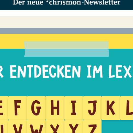
E
F
G
H
I
J
K
U
V
W
X
Y
Z