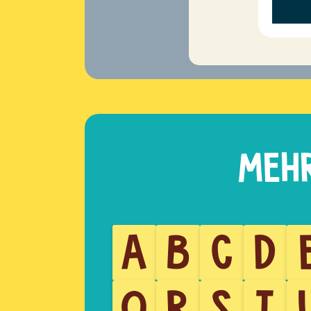
A
B
C
D
Q
R
S
T