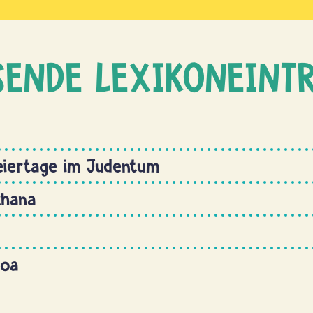
SENDE LEXIKONEINT
eiertage im Judentum
chana
hoa