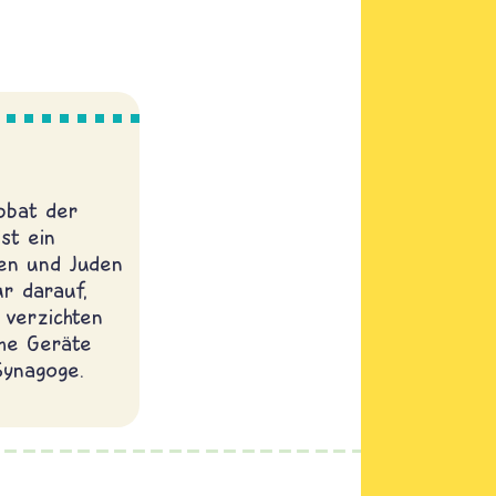
bbat der
ist ein
nen und Juden
r darauf,
 verzichten
che Geräte
Synagoge.