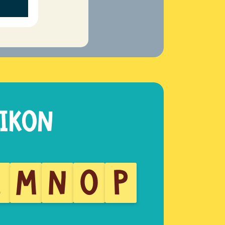
L
M
N
O
P