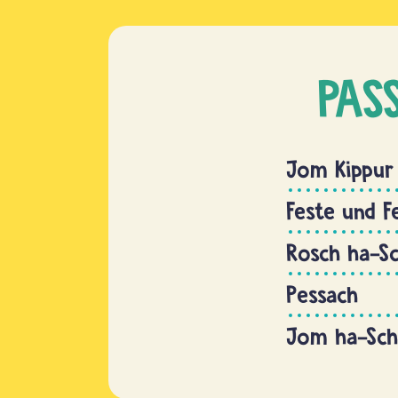
PAS
Jom Kippur
Feste und F
Rosch ha-S
Pessach
Jom ha-Sc