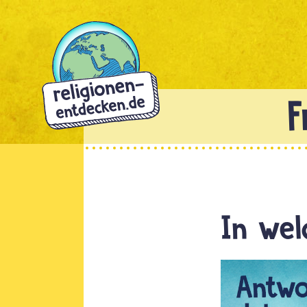
Direkt
zum
Inhalt
In wel