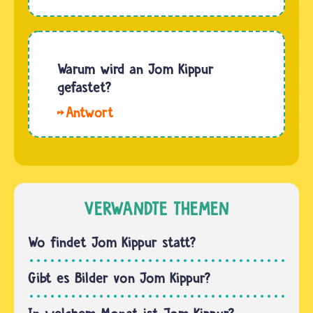
Jungen
Kalender
unter 13
nach
und
dem
Mädchen
Warum wird an Jom Kippur
Mond
unter 12
gefastet?
richtet
Jahren
und nicht
Hallo.
sind nach
wie
In der
jüdischem
unser…
Bibel
Gesetz
steht:
noch
„Am
nicht
zehnten
VERWANDTE THEMEN
erwachsen.
dieses
Daher
siebenten
Wo findet Jom Kippur statt?
müssen
Monats
sie…
(Tischri)
Gibt es Bilder von Jom Kippur?
sollt ihr
eine