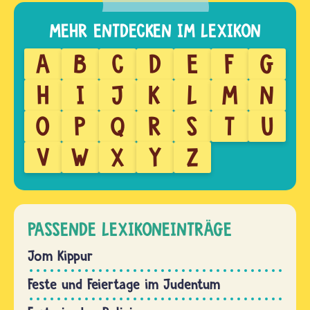
A
B
C
D
E
F
G
H
I
J
K
L
M
N
O
P
Q
R
S
T
U
V
W
X
Y
Z
PASSENDE LEXIKONEINTRÄGE
Jom Kippur
Feste und Feiertage im Judentum