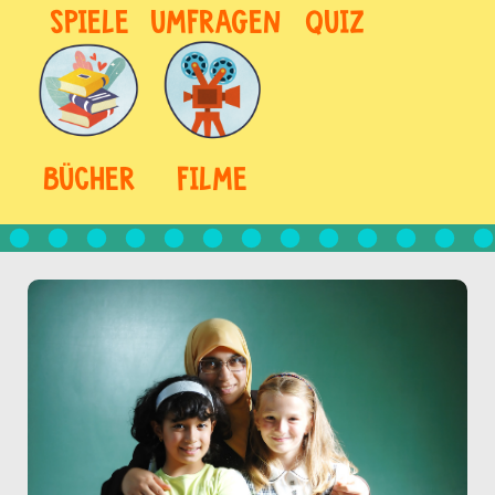
SPIELE
UMFRAGEN
QUIZ
BÜCHER
FILME