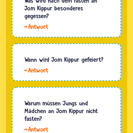
Was wird nach dem Fasten an
Jom Kippur besonderes
gegessen?
Hallo
Deniz.
Meist
wird das
Fastenbrechen
Wann wird Jom Kippur gefeiert?
an Jom
Hallo
Kippur im
Lukas.
Familienkreis
Jom
begangen.
Kippur
Das Essen
findet im
Warum müssen Jungs und
ist sehr
Herbst
Mädchen an Jom Kippur nicht
verschieden
statt. Da
fasten?
und…
sich der
Hallo.
jüdische