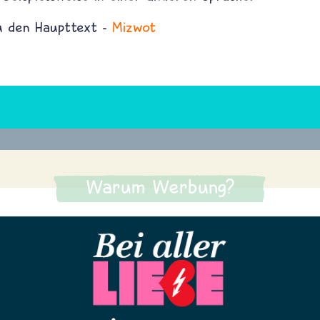
du den Haupttext -
Mizwot
Warum Werbung?