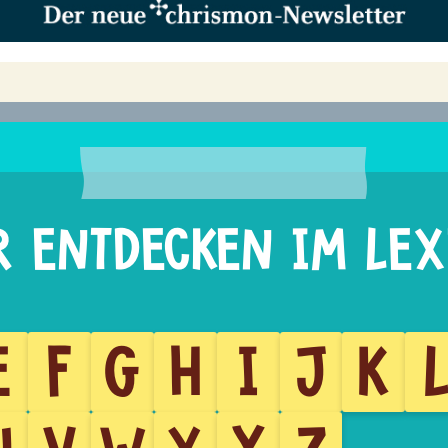
E
F
G
H
I
J
K