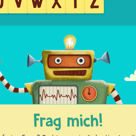
U
V
W
X
Y
Z
Frag mich!