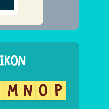
L
M
N
O
P