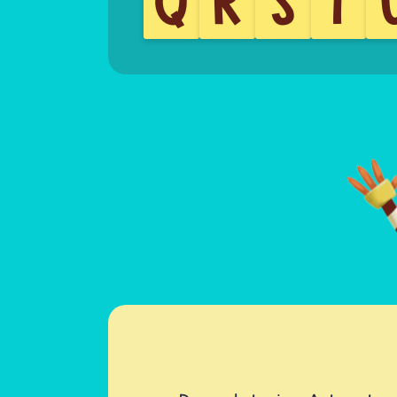
Q
R
S
T