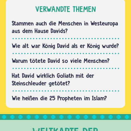
zweiten
im Ersten
VERWANDTE THEMEN
König
Testament
Israels.
darüber,
Stammen auch die Menschen in Westeuropa
Über ihn
wie David
aus dem Hause Davids?
berichtet
an den
das Buch
Königshof
Wie alt war König David als er König wurde?
Samuel
gelangte.
in…
…
Warum tötete David so viele Menschen?
Hat David wirklich Goliath mit der
Steinschleuder getötet?
Wie heißen die 25 Propheten im Islam?