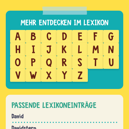
A
B
C
D
E
F
G
H
I
J
K
L
M
N
O
P
Q
R
S
T
U
V
W
X
Y
Z
PASSENDE LEXIKONEINTRÄGE
David
Davidstern