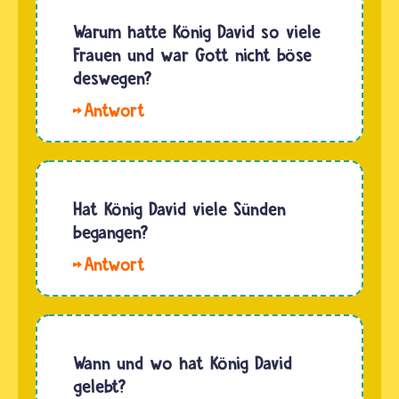
Warum hatte König David so viele
Frauen und war Gott nicht böse
deswegen?
Hallo
Jonas.
König
David
war
Hat König David viele Sünden
mehrfach
begangen?
verheiratet
Hallo.
und war
König
auch
David hat
gleichzeitig
viele
mit
Sünden
Wann und wo hat König David
mehreren
begangen,
gelebt?
Frauen