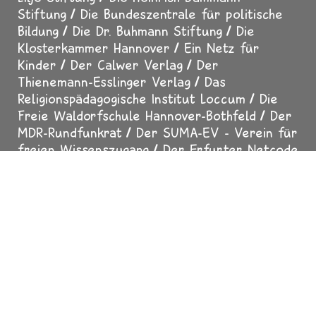
Stiftung
Die Bundeszentrale für politische
Bildung
Die Dr. Buhmann Stiftung
Die
Klosterkammer Hannover
Ein Netz für
Kinder
Der Calwer Verlag
Der
Thienemann-Esslinger Verlag
Das
Religionspädagogische Institut Loccum
Die
Freie Waldorfschule Hannover-Bothfeld
Der
MDR-Rundfunkrat
Der SUMA-EV - Verein für
freien Wissenszugang
Der Erfurter Netcode
Impressum
Datenschutz
Über uns
Presse
Fußzeile
Mediadaten
Für Erwachsene
Helfen Sie mit
Sicher surfen
In Zusammenarbeit mit
evangelisch.de
2025 Copyright All