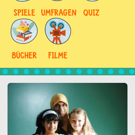
SPIELE
UMFRAGEN
QUIZ
BÜCHER
FILME