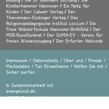
Klosterkammer Hannover
Ein Netz für
Kinder
Der Calwer Verlag
Der
Thienemann-Esslinger Verlag
Das
Religionspädagogische Institut Loccum
Die
Freie Waldorfschule Hannover-Bothfeld
Der
MDR-Rundfunkrat
Der SUMA-EV - Verein für
freien Wissenszugang
Der Erfurter Netcode
Impressum
Datenschutz
Über uns
Presse
Fußzeile
Mediadaten
Für Erwachsene
Helfen Sie mit
Sicher surfen
In Zusammenarbeit mit
evangelisch.de
2025 Copyright All
Rights reserved