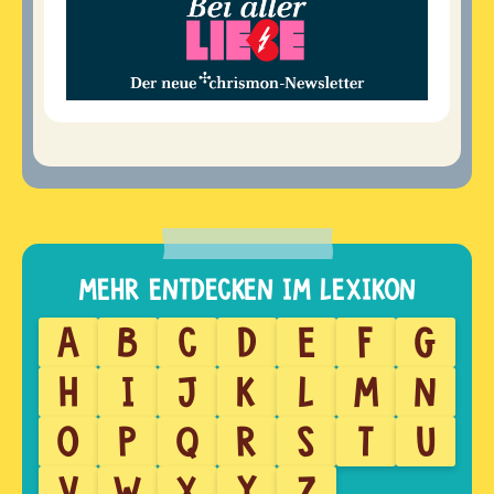
A
B
C
D
E
F
G
H
I
J
K
L
M
N
O
P
Q
R
S
T
U
V
W
X
Y
Z