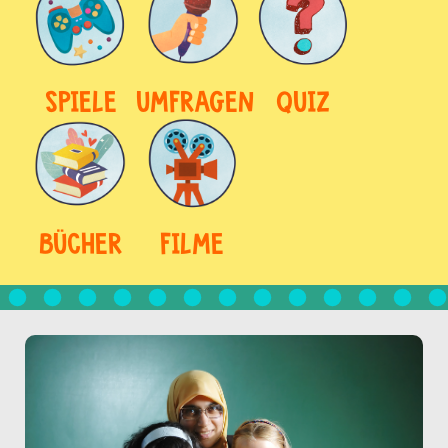
SPIELE
UMFRAGEN
QUIZ
BÜCHER
FILME