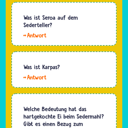
Abend
vor
Pessach
Was ist Seroa auf dem
wird in
Sederteller?
jüdischen
Seroa ist
Familien
ein
gemeinsam
angebratener
der
Knochen.
Sederabend
Er
Was ist Karpas?
gefeiert.
erinnert
Karpas
an das
ist eine
Lamm als
Speise
Pessachopfer
des
in der
jüdischen
Welche Bedeutung hat das
Pessachnacht.
Sedermahls,
hartgekochte Ei beim Sedermahl?
das am
Gibt es einen Bezug zum