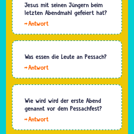
zwischen
Jesus mit seinen Jüngern beim
Judentum
den
letzten Abendmahl gefeiert hat?
das neue
Festen Tu
Jahr in
Hallo,
bi-
der…
Julia.
Schwat
Wann
und
genau
Pessach.
Jesus
Was essen die Leute an Pessach?
Beide
mit
Feiertage
Hallo,
seinen
beginnen
Mats. An
Jüngern
am…
Pessach
das
werden
letzte
vor allem
Wie wird wird der erste Abend
Abendmahl
Mazzen
genannt vor dem Pessachfest?
gefeiert
gegessen.
hat, wird
Hallo
in den
KTE. Am
Evangelien…