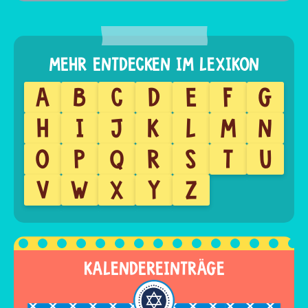
A
B
C
D
E
F
G
H
I
J
K
L
M
N
O
P
Q
R
S
T
U
V
W
X
Y
Z
KALENDEREINTRÄGE