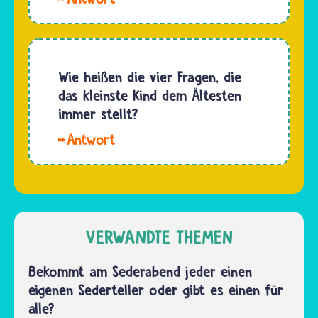
Auszug
Gymnasium___Religionsunterricht. Kinder
der
dürfen
Israeliten
beim
aus
Kiddusch
Wie heißen die vier Fragen, die
Ägypten
vor dem
das kleinste Kind dem Ältesten
getrunken.
Essen ein
immer stellt?
Schlückchen
Hallo
Wein
Smile.
trinken,
Diese
sie…
Fragen
singt das
Kind am
VERWANDTE THEMEN
Sederabend
auf
Bekommt am Sederabend jeder einen
Hebräisch
eigenen Sederteller oder gibt es einen für
dem
alle?