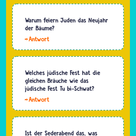
Pessach
beim
gibt es
Seder am
keine
Warum feiern Juden das Neujahr
Vorabend
vorgeschriebene
der Bäume?
des
Kleidung.
Pessachfestes:
Mit
Weil es
…
dem
ein
jüdischen
wichtiges
Feiertag
Fest ist,
Tu bi-
Welches jüdische Fest hat die
kleiden
Schwat
gleichen Bräuche wie das
sich aber
oder
jüdische Fest Tu bi-Schwat?
viele…
auch
Hallo,
„Neujahr
Phoebs.
der
Es gibt
Bäume“
eine
beginnt
Gemeinsamkeit
Ist der Sederabend das, was
im