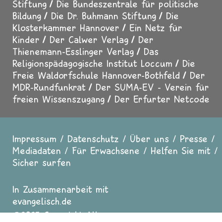
Stiftung
Die Bundeszentrale für politische
Bildung
Die Dr. Buhmann Stiftung
Die
Klosterkammer Hannover
Ein Netz für
Kinder
Der Calwer Verlag
Der
Thienemann-Esslinger Verlag
Das
Religionspädagogische Institut Loccum
Die
Freie Waldorfschule Hannover-Bothfeld
Der
MDR-Rundfunkrat
Der SUMA-EV - Verein für
freien Wissenszugang
Der Erfurter Netcode
Impressum
Datenschutz
Über uns
Presse
Fußzeile
Mediadaten
Für Erwachsene
Helfen Sie mit
Sicher surfen
In Zusammenarbeit mit
evangelisch.de
2025 Copyright All