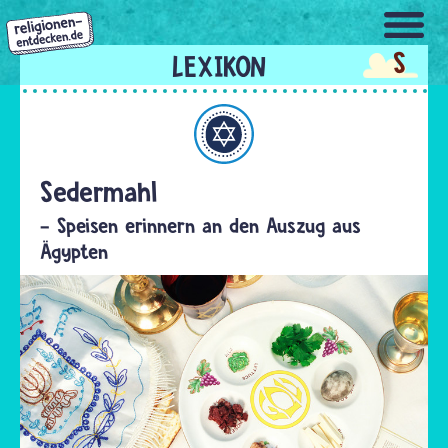
Direkt
zum
S
Inhalt
Judentum
Sedermahl
- Speisen erinnern an den Auszug aus
Ägypten