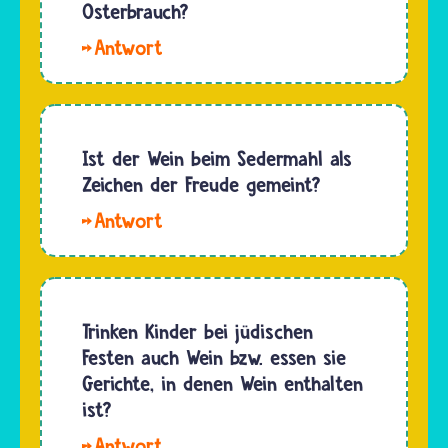
Abend
Osterbrauch?
vor
Hallo
Pessach
lieber
gegessen
Religionskurs.
wird.
Bejza
Karpas
heißt das
Ist der Wein beim Sedermahl als
ist
hart
Zeichen der Freude gemeint?
hebräisch
gekochte
und
Ja,
Ei auf
heißt…
der Wein
dem
beim
Sederteller.
Sedermahl
Es
wird als
Trinken Kinder bei jüdischen
erinnert
Zeichen
Festen auch Wein bzw. essen sie
an ein
der
Gerichte, in denen Wein enthalten
spezielles…
Freude
ist?
über den
Hallo