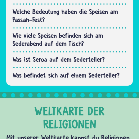
Tischältesten
vor:
Welche Bedeutung haben die Speisen am
Wodurch
Passah-Fest?
wird
diese
Wie viele Speisen befinden sich am
Nacht…
Sederabend auf dem Tisch?
Was ist Seroa auf dem Sederteller?
Was befindet sich auf einem Sederteller?
Mit unserer Weltkarte kannst du Religionen