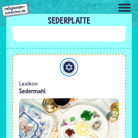
Direkt
zum
Inhalt
SEDERPLATTE
Judentum
Lexikon
Sedermahl