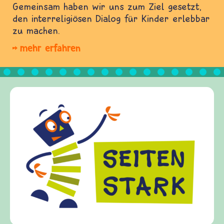
Gemeinsam haben wir uns zum Ziel gesetzt,
den interreligiösen Dialog für Kinder erlebbar
zu machen.
mehr erfahren
Frieden Fragen
frieden-fragen.de ist ein Internet-Angebot für
Kinder, Eltern und ErzieherInnen das zu
Fragen von Krieg und Frieden, Streit und
Gewalt informiert und einen Austausch zu
diesem Themenbereich ermöglicht. frieden-
fragen.de bietet Antworten auf wichtige
(Über-)Lebensfragen aus den Bereichen Krieg