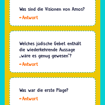
Von
Ägypten
einem
Was sind die Visionen von Amos?
wirklich
Mord
rund 40…
Hallo,
spricht
Tatjana.
man,
Amos
wenn ein
empfing
Mensch
mehrere
Welches jüdische Gebet enthält
geplant
Visionen
die wiederkehrende Aussage
hat,
von G’tt.
„wäre es genug gewesen"?
einen
Sie
anderen
Hallo,
sollten
Menschen
Bea. Die
das Volk
umzubringen.
Zeile „Es
Israel
…
wäre
warnen,
genug
Was war die erste Plage?
denn zu
gewesen“
der Zeit
Hallo.
stammt
gab es…
Die erste