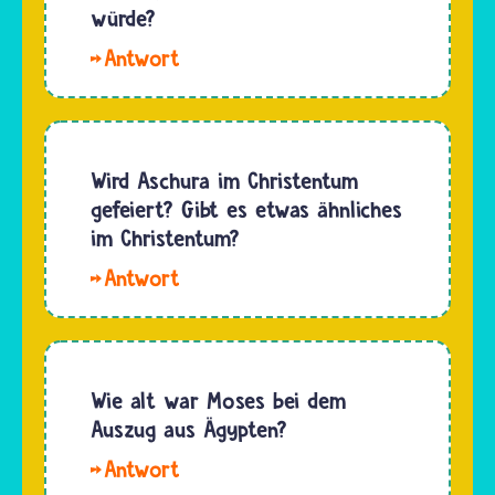
gestorben
würde?
sind,
Hallo
wurden
Anton. In
vermutlich
den
nicht
islamischen
beerdigt.
Quellen,
Wird Aschura im Christentum
Aber was
also dem
gefeiert? Gibt es etwas ähnliches
mit…
Koran
im Christentum?
oder die
Hallo
Überlieferungen,
A, nein,
die
Christinnen
Hadithen
und
genannt
Christen
Wie alt war Moses bei dem
werden,
feiern
Auszug aus Ägypten?
steht…
weder
Hallo
Aschura