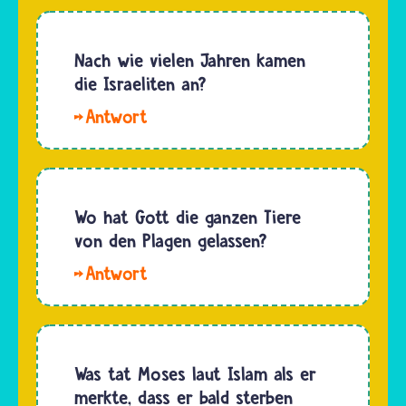
Jüdinnen
zu
und
ziehen.
Juden ist
Nach wie vielen Jahren kamen
Josef
die
die Israeliten an?
war der
Erlösung
Lieblingssohn
Hallo
immer im
von
Finja. Judentum
Rahmen
Jakob…
und Christentum erzählen,
des
dass die
Bundes
Israelitinnen
Wo hat Gott die ganzen Tiere
des
und
von den Plagen gelassen?
jüdischen
Israeliten
Volks mit
Hallo
nach
G’tt zu…
Annik. Die
ihrem …
Tiere, die
in den
Plagen in
Was tat Moses laut Islam als er
Ägypten
merkte, dass er bald sterben