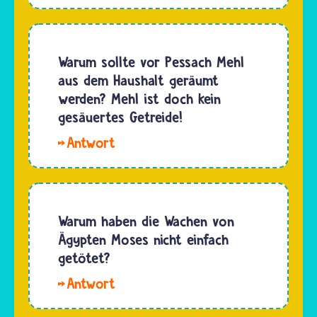
Kiki, in
noch ein
der Bibel
anderes
steht
Fest zur
kein
Warum sollte vor Pessach Mehl
Erinnerung
direkter
aus dem Haushalt geräumt
an die
Hinweis,
werden? Mehl ist doch kein
Überlieferung…
wie alt
gesäuertes Getreide!
Mose bei
Hallo
der
Theresia,
Befreiung
zusammen
der
mit
Israeliten
Wasser
Warum haben die Wachen von
war. Die
säuert
Ägypten Moses nicht einfach
Bibel…
Mehl,
getötet?
quillt auf
Hallo
und
Mira,damals
täuscht