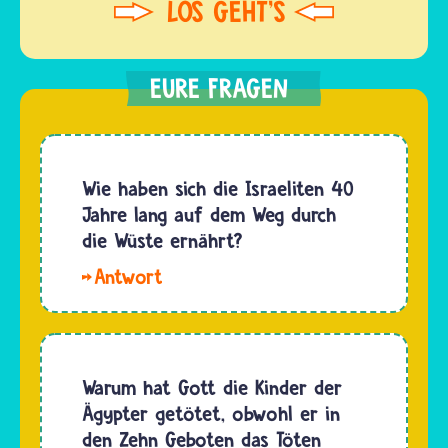
Wie haben sich die Israeliten 40
Jahre lang auf dem Weg durch
die Wüste ernährt?
Hallo
Gianluca. Die
Bibel
erzählt,
dass
Warum hat Gott die Kinder der
Gott die
Ägypter getötet, obwohl er in
Israelitinnen
den Zehn Geboten das Töten