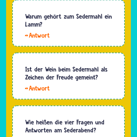
Sederteller.
einst
Es
Kanaan
Warum gehört zum Sedermahl ein
erinnert
hieß, lag
Lamm?
an ein
ungefähr
spezielles…
Hallo
dort, wo
Max. Das
heute
Lamm als
Palästina
Teil des
ist. Die
Sedermahls
Ist der Wein beim Sedermahl als
Region
erinnert
Zeichen der Freude gemeint?
liegt im
Jüdinnen
Osten
Ja,
und
von…
der Wein
Juden an
beim
ihr
Sedermahl
Vertrauen
wird als
Wie heißen die vier Fragen und
in Gott
Zeichen
Antworten am Sederabend?
und an
der