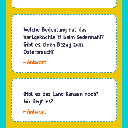
einmal
nach…
Lilo.
einen
Nein, ein
Dornbusch
spezielles
in
Opferfest
Welche Bedeutung hat das
Flammen
wie im
hartgekochte Ei beim Sedermahl?
sah, der
Islam
Gibt es einen Bezug zum
nicht
gibt es
Osterbrauch?
verbrannte.
im
Daraus…
Hallo
Judentum
lieber
nicht.
Religionskurs.
Aber zur
Bejza
Zeit des
heißt das
Gibt es das Land Kanaan noch?
Tempels,
hart
Wo liegt es?
also bis…
gekochte
Hallo
Ei auf
Gi. Das
dem
Land, das