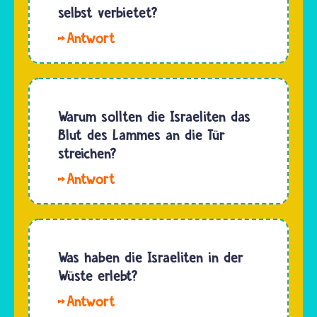
und
selbst verbietet?
Israeliten
Hallo,
auf ihrer
Anne-
40 Jahre
Sophie.
langen
Nach
Wanderung…
dem
Warum sollten die Israeliten das
Glauben
Blut des Lammes an die Tür
aller
streichen?
Religionen
Hallo
ist Gott
Anne-
allein
Sophie. Die
Herr
hebräische
über
Bibel
Was haben die Israeliten in der
Leben
erzählt,
Wüste erlebt?
und Tod,
dass
da er
Hallo
Gott die
beides