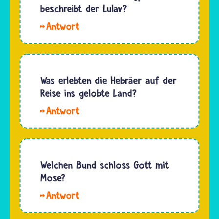
Auftrag
beschreibt der Lulav?
Pessach
Gottes
ist das…
Hallo.
das
Der Lulav
Stiftszelt
ist ein
errichtete
Feststrauß
und im
aus
Was erlebten die Hebräer auf der
vorderen
Palmzweigen,
Reise ins gelobte Land?
Teil die
Myrtenzweigen,
Menora
Hallo.
Weidenzweigen
und…
Nach
und der
ihrem
Zitrusfrucht
Auszug
Etrog. Er
aus
Welchen Bund schloss Gott mit
steht…
Ägypten
Mose?
zogen
Hallo.
die
Den
Jüdinnen