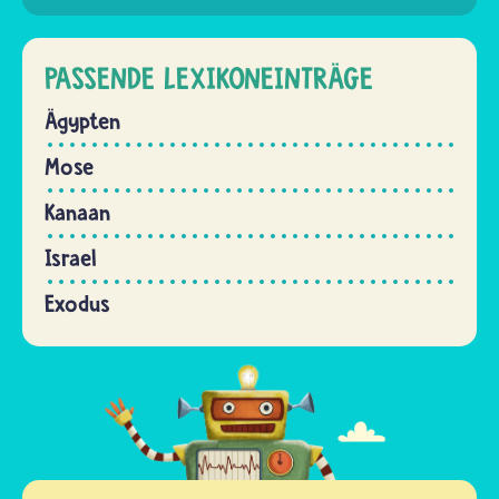
PASSENDE LEXIKONEINTRÄGE
Ägypten
Mose
Kanaan
Israel
Exodus