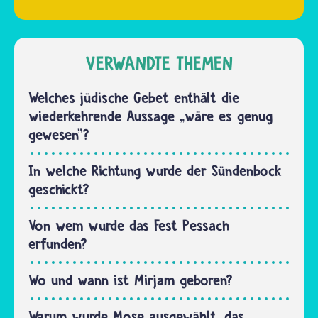
dritten
und
Bund
Juden 40
schloss
Jahre
Gott
VERWANDTE THEMEN
lang mit
nach
Mose zu
jüdischem
Welches jüdische Gebet enthält die
Fuß durch
und
wiederkehrende Aussage „wäre es genug
die
christlichem
gewesen"?
Wüste.
Glauben
Sie…
mit
In welche Richtung wurde der Sündenbock
Mose.
geschickt?
Ihn
verehren
Von wem wurde das Fest Pessach
Jüdinnen
erfunden?
und
Juden…
Wo und wann ist Mirjam geboren?
Warum wurde Mose ausgewählt, das