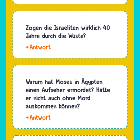
Jonas. Auf
Israelitinnen
geschaffen…
ihrer
und
Flucht
Israeliten
aus
Zogen die Israeliten wirklich 40
vor der
Ägypten
Jahre durch die Wüste?
zehnten
zogen
Plage…
Judentum
die
und
Israelitinnen
Christentum
und
erzählen,
Israeliten
dass die
Warum hat Moses in Ägypten
durch
Israelitinnen
einen Aufseher ermordet? Hätte
viele
und
er nicht auch ohne Mord
Städte
Israeliten
auskommen können?
und
nach
Gegenden.
Hallo,
ihrem
…
Benjamin
Auszug
Blümchen.
aus