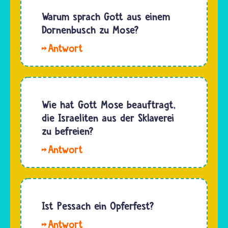
Diese
etwas
Warum sprach Gott aus einem
Sitte ist
hinweg
Dornenbusch zu Mose?
kein
schreiten"
Ritual
Gott
und
der…
hat Mose
erinnert
aus
damit an
einem
einen
brennenden
Wie hat Gott Mose beauftragt,
sehr
Dornbusch
die Israeliten aus der Sklaverei
schwierigen,
heraus
zu befreien?
aber…
befohlen,
Hallo
sein Volk
Maxi. Die
aus der
Bibel
Gefangenschaft
erzählt,
in
dass
Ist Pessach ein Opferfest?
Ägypten
Mose
heraus
Hallo