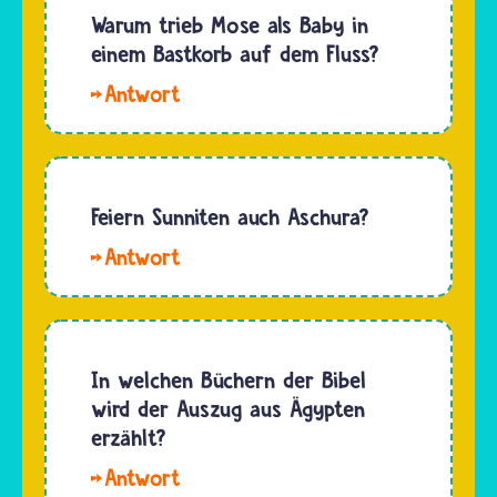
Amram
Warum trieb Mose als Baby in
Tischältesten
und
einem Bastkorb auf dem Fluss?
vor:
Jochebed,
Wodurch
Hallo.
seine
wird
Mose
älteren
diese
wurde
Geschwister
Nacht…
vor rund
Aaron
3.000
Feiern Sunniten auch Aschura?
und
Jahren in
Mirjam.
Hallo
Ägypten
So
Sophie.
geboren.
überliefert
Auch
Damals
es das…
viele
wollte
Sunnitinnen
In welchen Büchern der Bibel
der
und
wird der Auszug aus Ägypten
ägyptische
Sunniten
erzählt?
Pharao
feiern
die
Hallo
am 10.