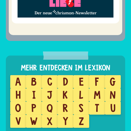
A
B
C
D
E
F
G
H
I
J
K
L
M
N
O
P
Q
R
S
T
U
V
W
X
Y
Z