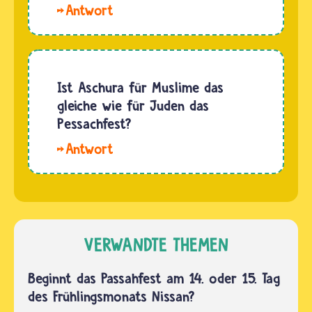
Israeliten
Hallo
einem
war. Die
Lilo.
bestimmten
Bibel…
Nein, ein
Jahr
spezielles
eingeführt.
Opferfest
Ist Aschura für Muslime das
Es hat
wie im
gleiche wie für Juden das
sich
Islam
Pessachfest?
schon
gibt es
lange
Hallo
im
vor…
Anne-
Judentum
Sophie.
nicht.
Aschura
Aber zur
hat für
Zeit des
Musliminnen
VERWANDTE THEMEN
Tempels,
und
also bis…
Muslime keine
Beginnt das Passahfest am 14. oder 15. Tag
so
des Frühlingsmonats Nissan?
große Bedeutung