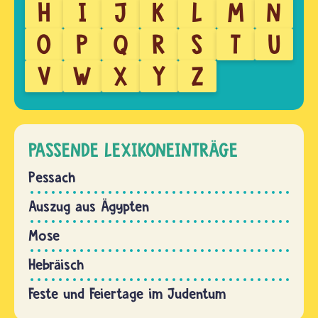
H
I
J
K
L
M
N
O
P
Q
R
S
T
U
V
W
X
Y
Z
PASSENDE LEXIKONEINTRÄGE
Pessach
Auszug aus Ägypten
Mose
Hebräisch
Feste und Feiertage im Judentum