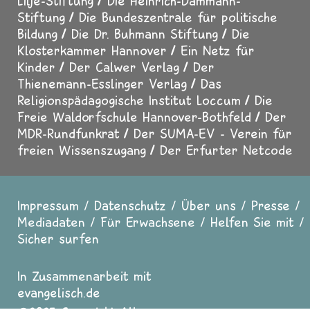
Lilje-Stiftung
Die Heinrich-Dammann-
Stiftung
Die Bundeszentrale für politische
Bildung
Die Dr. Buhmann Stiftung
Die
Klosterkammer Hannover
Ein Netz für
Kinder
Der Calwer Verlag
Der
Thienemann-Esslinger Verlag
Das
Religionspädagogische Institut Loccum
Die
Freie Waldorfschule Hannover-Bothfeld
Der
MDR-Rundfunkrat
Der SUMA-EV - Verein für
freien Wissenszugang
Der Erfurter Netcode
Impressum
Datenschutz
Über uns
Presse
Fußzeile
Mediadaten
Für Erwachsene
Helfen Sie mit
Sicher surfen
In Zusammenarbeit mit
evangelisch.de