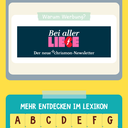
Warum Werbung?
A
B
C
D
E
F
G