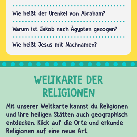
Tora.
Diese
Wie heißt der Urenkel von Abraham?
findest
du im
Warum ist Jakob nach Ägypten gezogen?
Tanach,
Wie heißt Jesus mit Nachnamen?
dem
ersten
Teil…
Mit unserer Weltkarte kannst du Religionen
und ihre heiligen Stätten auch geographisch
entdecken. Klick auf die Orte und erkunde
Religionen auf eine neue Art.