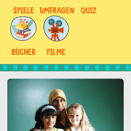
SPIELE
UMFRAGEN
QUIZ
BÜCHER
FILME