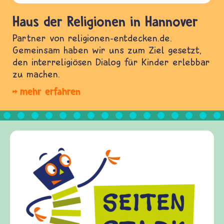
Haus der Religionen in Hannover
Partner von religionen-entdecken.de.
Gemeinsam haben wir uns zum Ziel gesetzt,
den interreligiösen Dialog für Kinder erlebbar
zu machen.
mehr erfahren
Frieden Fragen
frieden-fragen.de ist ein Internet-Angebot für
Kinder, Eltern und ErzieherInnen das zu
Fragen von Krieg und Frieden, Streit und
Gewalt informiert und einen Austausch zu