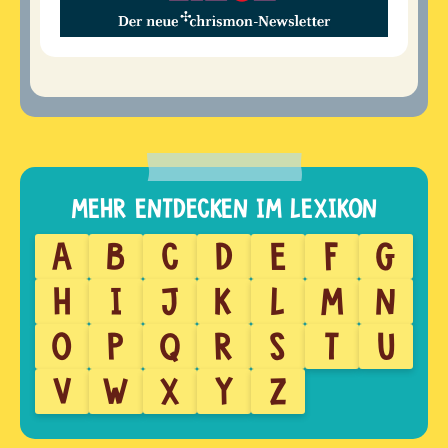
A
B
C
D
E
F
G
H
I
J
K
L
M
N
O
P
Q
R
S
T
U
V
W
X
Y
Z