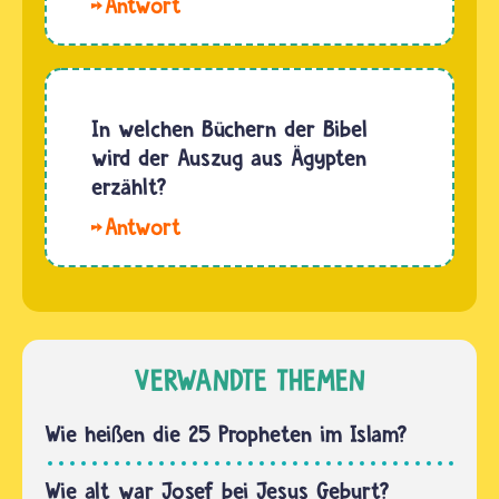
Hallo
Ägypten
Liana. Der
erinnert,
Pharao
heißt
gab
Pessach
Jakob
In welchen Büchern der Bibel
oder
keinen
wird der Auszug aus Ägypten
auch
Namen.
erzählt?
Ursprungsfest.
Seinen
Mehr…
Hallo
zweiten
Milena.
Namen
Der
„Israel“
Auszug
soll
aus
Jakob
Ägypten
VERWANDTE THEMEN
von
steht im
einem
2. Buch
Wie heißen die 25 Propheten im Islam?
Himmelswesen…
der
jüdischen
Wie alt war Josef bei Jesus Geburt?