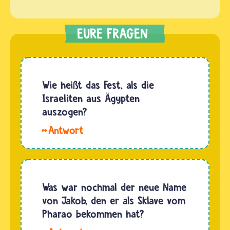
Wie heißt das Fest, als die
Israeliten aus Ägypten
auszogen?
Das
jüdische
Fest, das
an den
Auszug
Was war nochmal der neue Name
der
von Jakob, den er als Sklave vom
Israeliten
Pharao bekommen hat?
aus