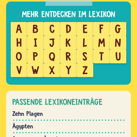
A
B
C
D
E
F
G
H
I
J
K
L
M
N
O
P
Q
R
S
T
U
V
W
X
Y
Z
PASSENDE LEXIKONEINTRÄGE
Zehn Plagen
Ägypten