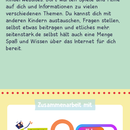
tenstark führt dich zu vielen guten
derwebsites. Dort warten Spiele und Filme auf
h und Informationen zu vielen verschiedenen
men. Du kannst dich mit anderen Kindern
tauschen, Fragen stellen, selbst etwas beitragen
 etliches mehr. seitenstark.de selbst hält auch
e Menge Spaß und Wissen über das Internet für
 bereit.
Zusammenarbeit mit