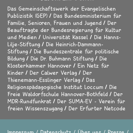
Das Gemeinschaftswerk der Evangelischen
Publizistik (GEP)
Das Bundesministerium für
Familie, Senioren, Frauen und Jugend
Der
Beauftragte der Bundesregierung für Kultur
und Medien
Universität Kassel
Die Hanns-
Lilje-Stiftung
Die Heinrich-Dammann-
Stiftung
Die Bundeszentrale für politische
Bildung
Die Dr. Buhmann Stiftung
Die
Klosterkammer Hannover
Ein Netz für
Kinder
Der Calwer Verlag
Der
Thienemann-Esslinger Verlag
Das
Religionspädagogische Institut Loccum
Die
Freie Waldorfschule Hannover-Bothfeld
Der
MDR-Rundfunkrat
Der SUMA-EV - Verein für
freien Wissenszugang
Der Erfurter Netcode
Impressum
Datenschutz
Über uns
Presse