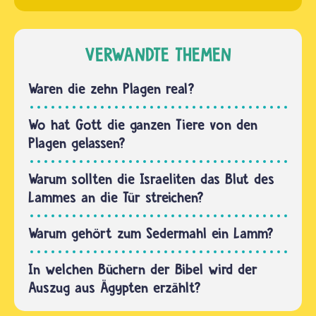
Flammen
Auszug
sah, der
aus
nicht
Ägypten
VERWANDTE THEMEN
verbrannte.
steht im
Daraus…
2. Buch
Waren die zehn Plagen real?
der
jüdischen
Wo hat Gott die ganzen Tiere von den
Tora.
Plagen gelassen?
Diese
findest
Warum sollten die Israeliten das Blut des
du im
Lammes an die Tür streichen?
Tanach,
dem
Warum gehört zum Sedermahl ein Lamm?
ersten
In welchen Büchern der Bibel wird der
Teil…
Auszug aus Ägypten erzählt?