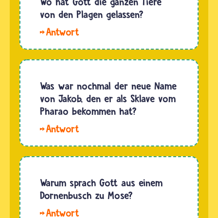
Wo hat Gott die ganzen Tiere
von den Plagen gelassen?
Hallo
Annik. Die
Tiere, die
in den
Plagen in
Was war nochmal der neue Name
Ägypten
von Jakob, den er als Sklave vom
gestorben
Pharao bekommen hat?
sind,
Hallo
wurden
Liana. Der
vermutlich
Pharao
nicht
gab
beerdigt.
Jakob
Warum sprach Gott aus einem
Aber was
keinen
Dornenbusch zu Mose?
mit…
Namen.
Gott
Seinen