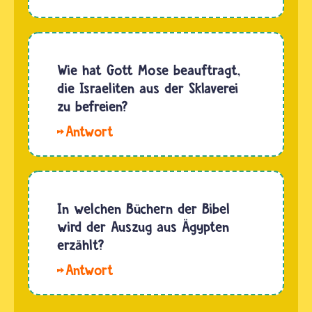
hat Mose
zweiten
aus
Namen
einem
„Israel“
brennenden
Wie hat Gott Mose beauftragt,
soll
Dornbusch
die Israeliten aus der Sklaverei
Jakob
heraus
zu befreien?
von
befohlen,
einem
Hallo
sein Volk
Himmelswesen…
Maxi. Die
aus der
Bibel
Gefangenschaft
erzählt,
in
dass
In welchen Büchern der Bibel
Ägypten
Mose
wird der Auszug aus Ägypten
heraus
einmal
erzählt?
nach…
einen
Hallo
Dornbusch
Milena.
in
Der