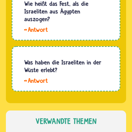
Israelitinnen
Wie heißt das Fest, als die
Wolkensäule
und
Israeliten aus Ägypten
am Tag
Israeliten
auszogen?
und
nach
einer…
Das
ihrem …
jüdische
Fest, das
an den
Auszug
Was haben die Israeliten in der
der
Wüste erlebt?
Israeliten
Hallo
aus
Jonas. Auf
Ägypten
ihrer
erinnert,
Flucht
heißt
aus
Pessach
Ägypten
VERWANDTE THEMEN
oder
zogen
auch