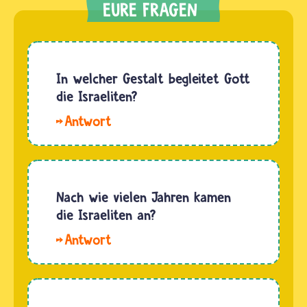
In welcher Gestalt begleitet Gott
die Israeliten?
Hallo.
Beim
Auszug
aus
Ägypten
Nach wie vielen Jahren kamen
begleitet
die Israeliten an?
G‘tt das
Hallo
Volk der
Finja. Judentum
Israeliten
und Christentum erzählen,
in Form
dass die
einer