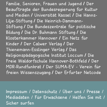
Familie, Senioren, Frauen und Jugend
Der
Beauftragte der Bundesregierung für Kultur
und Medien
Universität Kassel
Die Hanns-
Lilje-Stiftung
Die Heinrich-Dammann-
Stiftung
Die Bundeszentrale für politische
Bildung
Die Dr. Buhmann Stiftung
Die
Klosterkammer Hannover
Ein Netz für
Kinder
Der Calwer Verlag
Der
Thienemann-Esslinger Verlag
Das
Religionspädagogische Institut Loccum
Die
Freie Waldorfschule Hannover-Bothfeld
Der
MDR-Rundfunkrat
Der SUMA-EV - Verein für
freien Wissenszugang
Der Erfurter Netcode
Impressum
Datenschutz
Über uns
Presse
Fußzeile
Mediadaten
Für Erwachsene
Helfen Sie mit
Sicher surfen