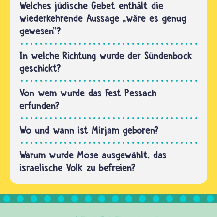
die
Welches jüdische Gebet enthält die
Ursprungsfest.
Israelitinnen
wiederkehrende Aussage „wäre es genug
Mehr…
und
gewesen"?
Israeliten
durch
In welche Richtung wurde der Sündenbock
viele
geschickt?
Städte
und
Von wem wurde das Fest Pessach
Gegenden.
erfunden?
…
Wo und wann ist Mirjam geboren?
Warum wurde Mose ausgewählt, das
israelische Volk zu befreien?