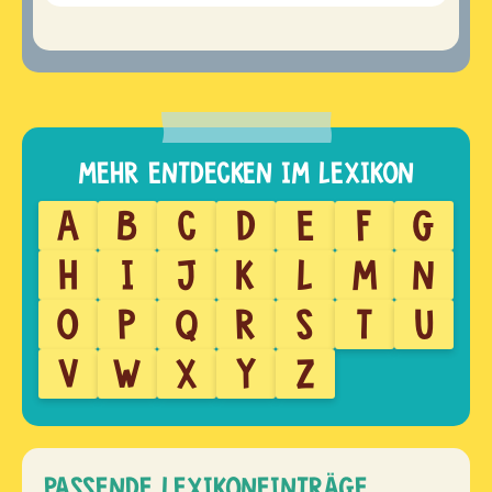
A
B
C
D
E
F
G
H
I
J
K
L
M
N
O
P
Q
R
S
T
U
V
W
X
Y
Z
PASSENDE LEXIKONEINTRÄGE