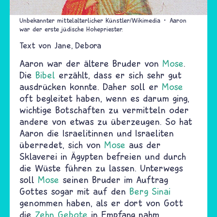
Unbekannter mittelalterlicher Künstler/Wikimedia
Aaron
war der erste jüdische Hohepriester.
Text von
Jane
Debora
Aaron war der ältere Bruder von
Mose
.
Die
Bibel
erzählt, dass er sich sehr gut
ausdrücken konnte. Daher soll er
Mose
oft begleitet haben, wenn es darum ging,
wichtige Botschaften zu vermitteln oder
andere von etwas zu überzeugen. So hat
Aaron die Israelitinnen und Israeliten
überredet, sich von
Mose
aus der
Sklaverei in Ägypten befreien und durch
die Wüste führen zu lassen. Unterwegs
soll
Mose
seinen Bruder im Auftrag
Gottes sogar mit auf den
Berg Sinai
genommen haben, als er dort von Gott
die
Zehn Gebote
in Empfang nahm.