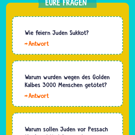
Wie feiern Juden Sukkot?
Hallo
Arsenal
und
Robin. In
den
Warum wurden wegen des Golden
Sukkot-
Kalbes 3000 Menschen getötet?
Tagen
Es
verbringen
erscheint
viele
uns
jüdische
heute
Familien
wirklich
Warum sollen Juden vor Pessach
möglichst
als