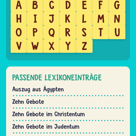
A
B
C
D
E
F
G
H
I
J
K
L
M
N
O
P
Q
R
S
T
U
V
W
X
Y
Z
PASSENDE LEXIKONEINTRÄGE
Auszug aus Ägypten
Zehn Gebote
Zehn Gebote im Christentum
Zehn Gebote im Judentum