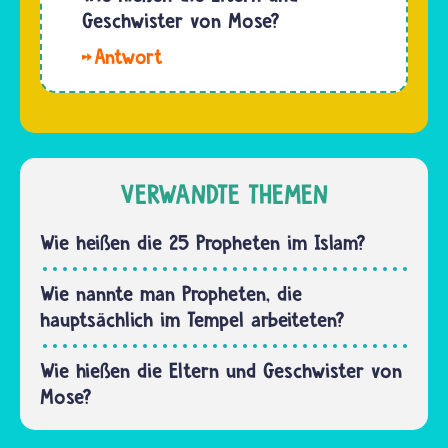
seine
Geschwister von Mose?
drei
Ehefrau
Wände
Hallo
Zippora.
bestehen
Lara. Die
Laut
aus
Eltern
Bibel
Holz…
von
bekamen
Mose
sie auch
hießen
VERWANDTE THEMEN
zwei
Amram
Kinder
und
Wie heißen die 25 Propheten im Islam?
zusammen.
Jokebed.
Sie
Wie nannte man Propheten, die
gehörten
hauptsächlich im Tempel arbeiteten?
zum
Stamm
Wie hießen die Eltern und Geschwister von
Levi.
Mose?
Aaron
und