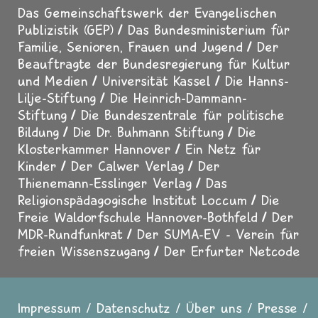
Das Gemeinschaftswerk der Evangelischen
Publizistik (GEP)
Das Bundesministerium für
Familie, Senioren, Frauen und Jugend
Der
Beauftragte der Bundesregierung für Kultur
und Medien
Universität Kassel
Die Hanns-
Lilje-Stiftung
Die Heinrich-Dammann-
Stiftung
Die Bundeszentrale für politische
Bildung
Die Dr. Buhmann Stiftung
Die
Klosterkammer Hannover
Ein Netz für
Kinder
Der Calwer Verlag
Der
Thienemann-Esslinger Verlag
Das
Religionspädagogische Institut Loccum
Die
Freie Waldorfschule Hannover-Bothfeld
Der
MDR-Rundfunkrat
Der SUMA-EV - Verein für
freien Wissenszugang
Der Erfurter Netcode
Impressum
Datenschutz
Über uns
Presse