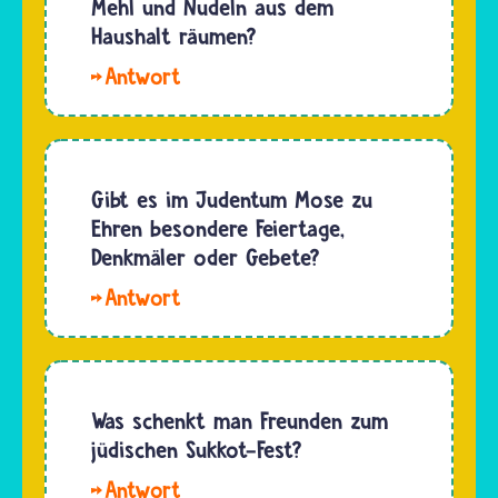
Mehl und Nudeln aus dem
viel Zeit
grausam,
Haushalt räumen?
in ihrer…
dass
Zusammen
Gottes
mit
Zorn
Wasser
über die
säuert
Israeliten
Mehl,
Gibt es im Judentum Mose zu
so
quillt auf
Ehren besondere Feiertage,
fürchterlich
und
Denkmäler oder Gebete?
war. Gott
täuscht
reagierte…
Hallo,
mehr vor
Kiki. Viele
als es
jüdische
ist. An
Feste,
Pessach
Denkmäler
Was schenkt man Freunden zum
geht es
und
jüdischen Sukkot-Fest?
aber um
Statuen
Wahrheit
Hallo