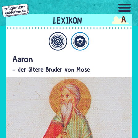
Direkt
zum
A
Inhalt
Allgemein
Judentum
Aaron
- der ältere Bruder von Mose