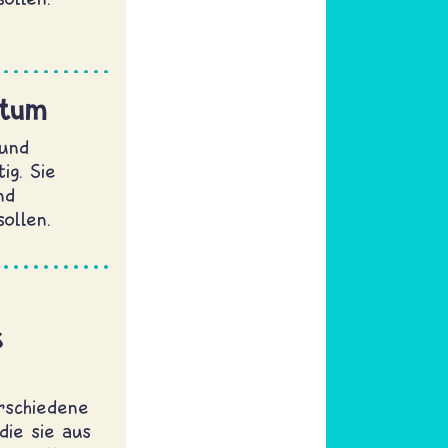
ntum
 und
ig. Sie
nd
ollen.
s
erschiedene
die sie aus