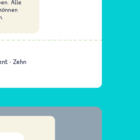
en. Alle
 können
n.
ent
Zehn