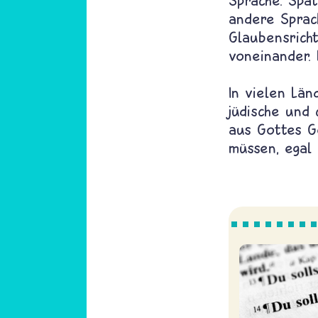
Sprache. Spät
andere Sprac
Glaubensrich
voneinander. 
In vielen Län
jüdische und 
aus Gottes G
müssen, egal