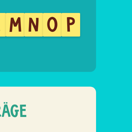
L
M
N
O
P
RÄGE