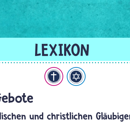
hristentum
Judentum
Gebote
dischen und christlichen Gläubig