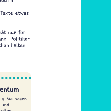
auch in
 Texte etwas
cht nur für
und Politiker
chen halten
tentum
ig. Sie sagen
t und
ollen.