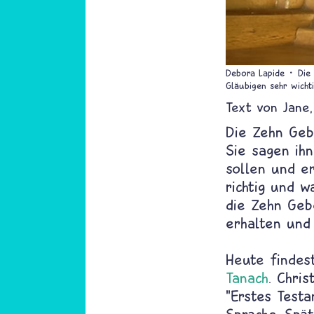
Debora Lapide
Die
Gläubigen sehr wichti
Text von
Jane
Die Zehn Gebo
Sie sagen ih
sollen und e
richtig und w
die Zehn Ge
erhalten und
Heute findes
Tanach
. Chri
"Erstes Testa