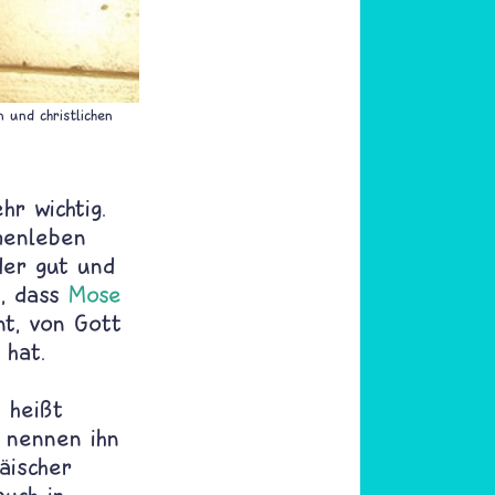
 und christlichen
hr wichtig.
menleben
der gut und
n, dass
Mose
nt, von Gott
 hat.
e heißt
 nennen ihn
äischer