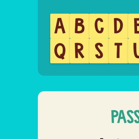
A
B
C
D
Q
R
S
T
PAS