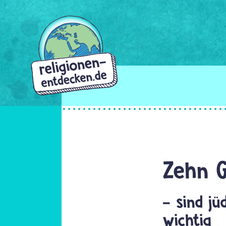
Direkt
zum
Inhalt
C
Zehn 
- sind jü
wichtig