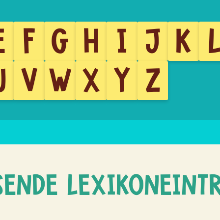
E
F
G
H
I
J
K
U
V
W
X
Y
Z
SENDE LEXIKONEINT