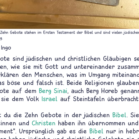
 Zehn Gebote stehen im Ersten Testament der Bibel und sind vielen jüdischen
g.
Ingo
te sind jüdischen und christlichen Gläubigen se
nen, wie sie mit Gott und untereinander zusam
rklären den Menschen, was im Umgang miteinan
as böse und falsch ist. Beide Religionen glaube
bote auf dem
Berg Sinai
, auch Berg Horeb genan
 sie dem Volk
Israel
auf Steintafeln überbracht
t du die Zehn Gebote in der jüdischen
Bibel
. Si
stinnen und
Christen
haben ihn übernommen und
ment". Ursprünglich gab es die
Bibel
nur in hebr