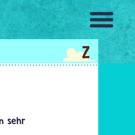
Z
en sehr