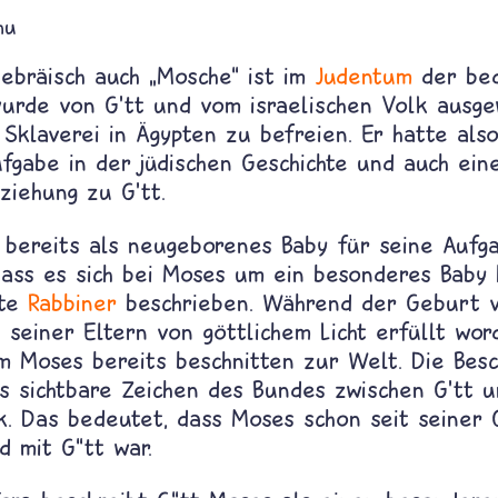
hu
ebräisch auch
„
Mosche
“
ist im
Judentum
der bed
wurde von G'tt und vom israelischen Volk ausge
Sklaverei in Ägypten zu befreien. Er hatte als
fgabe in der jüdischen Geschichte und auch ein
ziehung zu G'tt.
bereits als neugeborenes Baby für seine Aufg
Dass es sich bei Moses um ein besonderes Baby 
rte
Rabbiner
beschrieben. Während der Geburt 
 seiner Eltern von göttlichem Licht erfüllt wor
 Moses bereits beschnitten zur Welt. Die Bes
as sichtbare Zeichen des Bundes zwischen G'tt 
lk. Das bedeutet, dass Moses schon seit seiner
d mit G“tt war.