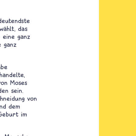
eutendste
wählt, das
o eine ganz
e ganz
abe
handelte,
von Moses
den sein.
chneidung von
und dem
 Geburt im