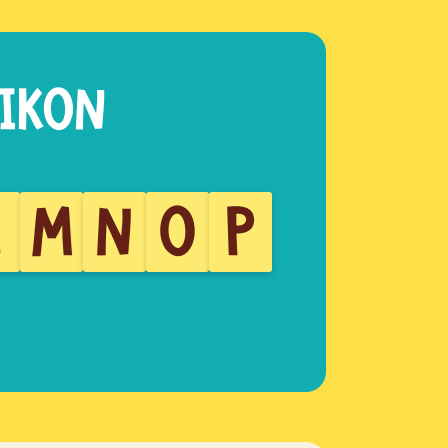
L
M
N
O
P