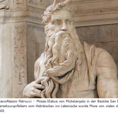
mano/Alessio Petrucci
Moses-Statue von Michelangelo in der Basilika San P
rsetzungsfehlers vom Hebräischen ins Lateinische wurde Mose von vielen ch
llt.