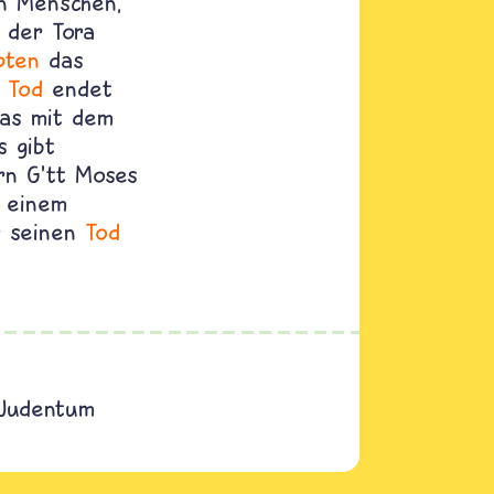
en Menschen,
 der Tora
pten
das
m
Tod
endet
Was mit dem
s gibt
rn G'tt Moses
n einem
r seinen
Tod
 Judentum