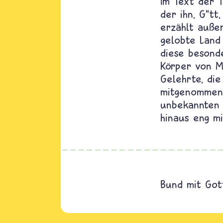
Im Text der 
der ihn, G“tt
erzählt auße
gelobte Land
diese besond
Körper von 
Gelehrte, di
mitgenommen 
unbekannten 
hinaus eng mi
Bund mit Got