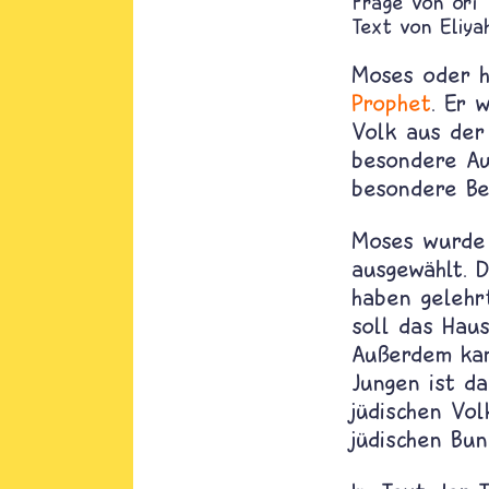
ori
Text von
Eliya
Moses oder h
Prophet
. Er 
Volk aus der 
besondere Au
besondere Be
Moses wurde 
ausgewählt. 
haben geleh
soll das Haus
Außerdem kam
Jungen ist d
jüdischen Vo
jüdischen Bun