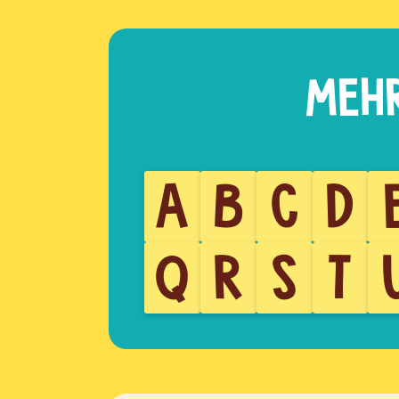
A
B
C
D
Q
R
S
T