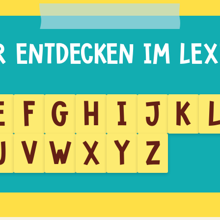
E
F
G
H
I
J
K
U
V
W
X
Y
Z