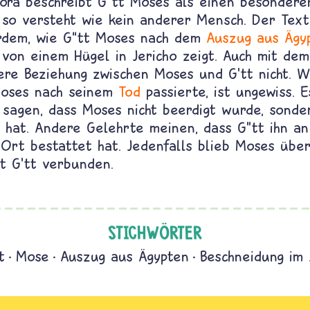
Tora beschreibt G“tt Moses als einen besonder
, so versteht wie kein anderer Mensch. Der Text
rdem, wie G“tt Moses nach dem
Auszug aus Ägy
 von einem Hügel in Jericho zeigt. Auch mit de
ere Beziehung zwischen Moses und G'tt nicht. 
Moses nach seinem
Tod
passierte, ist ungewiss. E
e sagen, dass Moses nicht beerdigt wurde, sonde
hat. Andere Gelehrte meinen, dass G"tt ihn a
Ort bestattet hat. Jedenfalls blieb Moses übe
t G'tt verbunden.
STICHWÖRTER
t
Mose
Auszug aus Ägypten
Beschneidung im