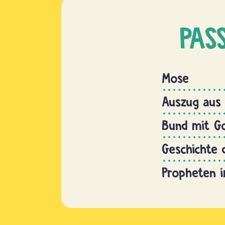
PAS
Mose
Auszug aus
Bund mit G
Geschichte
Propheten 