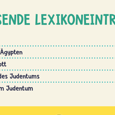
SENDE LEXIKONEINT
 Ägypten
ott
 des Judentums
im Judentum