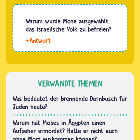
Warum wurde Mose ausgewählt,
das israelische Volk zu befreien?
Moses
oder
hebräisch
auch
„Mosche“
ist im
VERWANDTE THEMEN
Judentum
der
Was bedeutet der brennende Dornbusch für
bedeutendste
Juden heute?
Prophet.
Er wurde
Warum hat Moses in Ägypten einen
von G'tt
Aufseher ermordet? Hätte er nicht auch
und vom
ohne Mord auskommen können?