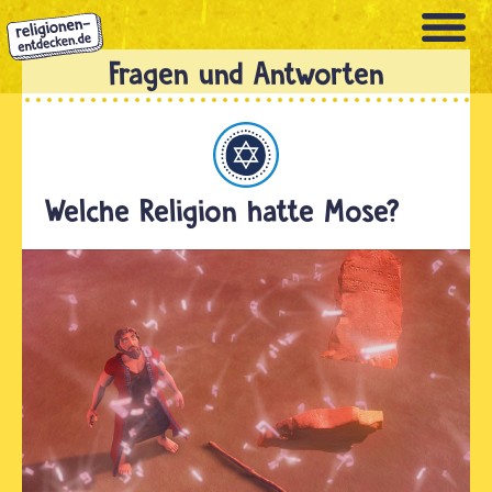
Direkt
zum
Inhalt
Judentum
Welche Religion hatte Mose?