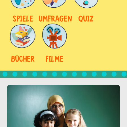
SPIELE
UMFRAGEN
QUIZ
BÜCHER
FILME