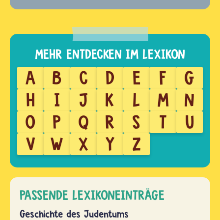
A
B
C
D
E
F
G
H
I
J
K
L
M
N
O
P
Q
R
S
T
U
V
W
X
Y
Z
PASSENDE LEXIKONEINTRÄGE
Geschichte des Judentums