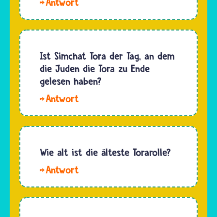
Hallo.
göttliche
Vordergrund
Mosche,
Sprache.
steht…
das ist
Im
der
rabbinischen
hebräische
Ist Simchat Tora der Tag, an dem
Judentum
Name
die Juden die Tora zu Ende
gibt es
von
gelesen haben?
daher
Mose,
auch
Hallo
hat aus
die…
Leon. An
traditioneller
Simchat
jüdischer
Tora
Sicht die
werden
Wie alt ist die älteste Torarolle?
Tora
das Ende
aufgeschrieben,
Hallo
und auch
so…
Maxi2.0.
gleich
Bei
wieder
Texten,
der