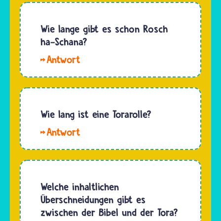
einen Tag
Person,
lang. Es
die im
Wie lange gibt es schon Rosch
folgt
Gottesdienst
ha-Schana?
dem
aus der
Abschlusstag
Hallo
Tora
des
Hallo 13.
liest,
Laubhütten-
Ein
nutzt
Festes…
genaues
dazu
Datum,
Wie lang ist eine Torarolle?
einen
wann das
einen
Hallo
erste Mal
kleinen
ali und
Rosch
Zeigestock,
Hallo.
ha-
den Jad.…
Torarollen
Schana
haben
Welche inhaltlichen
gefeiert
oft
Überschneidungen gibt es
wurde,
unterschiedliche
zwischen der Bibel und der Tora?
ist heute