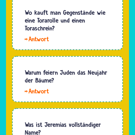
hat keine
von
bestimmte
Wo kauft man Gegenstände wie
Anfang
Farbe. Je
eine Torarolle und einen
an als
nach
Toraschrein?
mit
Einband
einem
Hallo,
kann die
männlichen
Anna.
Farbe mal
und
Eine
blau, mal
weiblichen…
echte
braun,
Torarolle
Warum feiern Juden das Neujahr
mal
ist sehr
der Bäume?
schwarz
wertvoll
oder
Mit
und
ganz…
dem
deshalb
jüdischen
nicht
Feiertag
einfach
Tu bi-
Was ist Jeremias vollständiger
im
Schwat
Name?
normalen