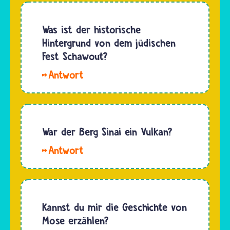
geworden
gibt es
ist. Auch
verschiedene
Was ist der historische
sein Tod
Websites,
Hintergrund von dem jüdischen
wird dort
die
Fest Schawout?
nicht…
Kalender
Hallo,
mit den
Elanor.
wöchentlichen
Das
Abschnitten
Schawout-
der Tora-
Fest
War der Berg Sinai ein Vulkan?
Lesung…
erinnert
Hallo,
Jüdinnen
Lauschy.
und
Die Tora
Juden an
beschreibt,
Mose,
wie G'tt
Kannst du mir die Geschichte von
der auf
dem Volk
Mose erzählen?
dem Berg