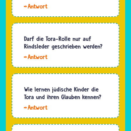
Wenn
du
wirklich
alles
über die
Darf die Tora-Rolle nur auf
Tora
Rindsleder geschrieben werden?
wissen
Hallo,
möchtest,
Juli. Für
dann
die
musst du
Herstellung
das Erste
einer
Wie lernen jüdische Kinder die
Testament
Tora-
Tora und ihren Glauben kennen?
lesen.
Rolle
Das ist
Hallo
können
die
Irina.
verschiedene
hebräische…
Viele
Arten
jüdische