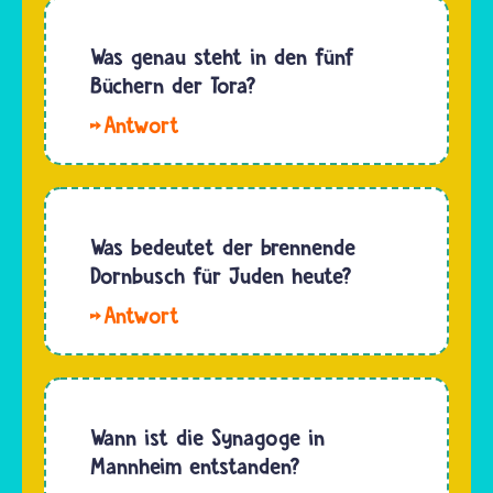
einzelne
Geschichtsbuch,
Gläubige
in dem
Was genau steht in den fünf
aufgerufen.
Wissenschaftler
Büchern der Tora?
…
alle
Die
Ereignisse
Tora ist
aus einer
für
bestimmten
Jüdinnen
Zeit…
und
Was bedeutet der brennende
Juden
Dornbusch für Juden heute?
eine
Hallo,
heilige
Paul. Am
Schrift.
Dornbusch
Die Tora
begegnete
ist einer
Mosche,
Wann ist die Synagoge in
von drei
das ist
Mannheim entstanden?
Teilen
Moses