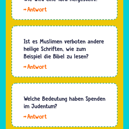
hebräischen
41…
Hallo
Bibel 150
xy und
Psalmen,
Christopher.
die in 5
Eine Tora,
Bücher
die
Ist es Muslimen verboten andere
strukturiert
beispielsweise
heilige Schriften, wie zum
und
in der
Beispiel die Bibel zu lesen?
unterteilt
Synagoge
sind.…
Hallo
verwendet
Bianca.
wird,
Musliminnen
muss in
und
der
Muslime
Welche Bedeutung haben Spenden
Herstellung
dürfen
im Judentum?
und Art…
alles
Hallo
lesen. Für
Zacher,
die