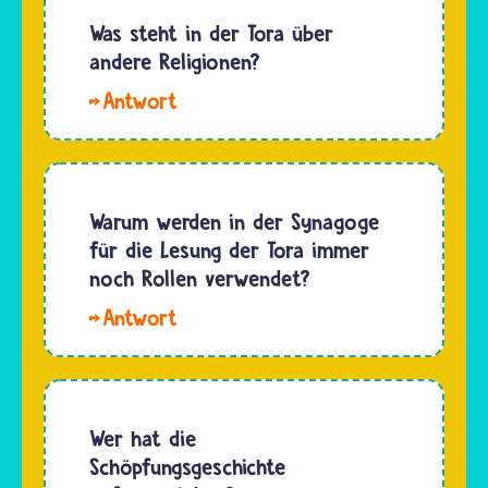
von
Kinder
Was steht in der Tora über
Tierhäuten
lernen
andere Religionen?
genutzt
ihre
werden.
Hallo
Religion
Es gibt
Selin, in
zuhause
aber…
der Tora
und in
steht
verschiedenen
nichts
Warum werden in der Synagoge
Schulen
über
für die Lesung der Tora immer
kennen.In
Religionen,
noch Rollen verwendet?
vielen
die heute
jüdischen…
Mit
eine
der
Bedeutung
Torarolle
haben.
zeigen
Das
Jüdinnen
Wer hat die
Christentum
und
Schöpfungsgeschichte
und der
Juden,