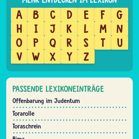
A
B
C
D
E
F
G
H
I
J
K
L
M
N
O
P
Q
R
S
T
U
V
W
X
Y
Z
PASSENDE LEXIKONEINTRÄGE
Offenbarung im Judentum
Torarolle
Toraschrein
Bima