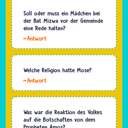
Pharisäer
sich mit
waren
Soll oder muss ein Mädchen bei
der Bar
eine
der Bat Mizwa vor der Gemeinde
Mizwa…
Gruppe
eine Rede halten?
von
Hallo,
gläubigen
Hans.
Jüdinnen
Mädchen
und
müssen
Juden,
keine
Welche Religion hatte Mose?
die ihren
Rede
Glauben…
Hallo.
halten
Welche
bei ihrer
Religion
Bat
Mose
Mizwa,
hatte,
Was war die Reaktion des Volkes
aber es
bevor er
auf die Botschaften von dem
ist oft
G'tt
Propheten Amos?
üblich,