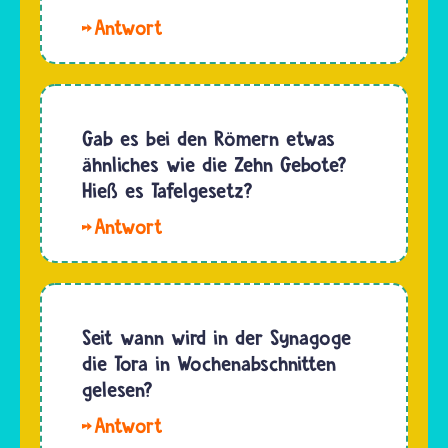
oder
Handel
Hallo.
auch
erhältlich.
Jeremias
„Neujahr
Ein…
ist die
der
griechische
Bäume“
und
Gab es bei den Römern etwas
beginnt
lateinische
ähnliches wie die Zehn Gebote?
im
Bezeichnung.
Hieß es Tafelgesetz?
Judentum
Der Name
das neue
Hallo,
auf
Jahr in
Michael.
Hebräisch
der…
Gesetze
lautet
regeln
Jerimjahu
das
Seit wann wird in der Synagoge
(ירמיהו).
Zusammenleben
die Tora in Wochenabschnitten
…
in einer
gelesen?
Gemeinschaft.
Hallo,
Auch die