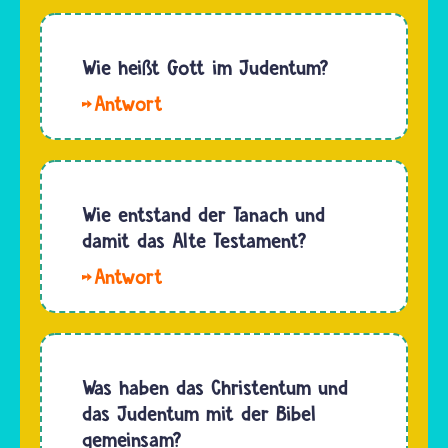
Im
Bildung
Judentum
und das
gibt es
Wie heißt Gott im Judentum?
Aneignen
eine
von
Jüdinnen
religiös
Wissen
und
begründete
gibt es
Juden
Pflicht
keine…
kennen
zum
viele
Wie entstand der Tanach und
Spenden.
Namen
damit das Alte Testament?
Auf
für ihren
Hebräisch
Den
einen
heißt
Tanach
allmächtigen
diese
der
Gott. In
Pflicht:
Juden
ihrem
„…
und
Was haben das Christentum und
heiligsten
damit
das Judentum mit der Bibel
Buch, der
das Alte
gemeinsam?
Tora, heißt…