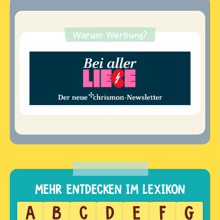
Warum Werbung?
A
B
C
D
E
F
G