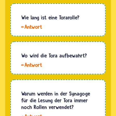
und
Izabela.
Die Tora
Wie lang ist eine Torarolle?
ist in
Hallo
Bibel-
ali und
Hebräisch
Hallo.
geschrieben.
Torarollen
Das ist
haben
Wo wird die Tora aufbewahrt?
nicht das
oft
Hebräisch,
Hallo.
unterschiedliche
wie es
Die Tora
Größen.
heute…
wird im
Jede
Synagogenraum,
Rolle hat
dem
Warum werden in der Synagoge
304805
Aron ha-
für die Lesung der Tora immer
Zeichen
kodesch,
noch Rollen verwendet?
und jede
in einem
Seite hat