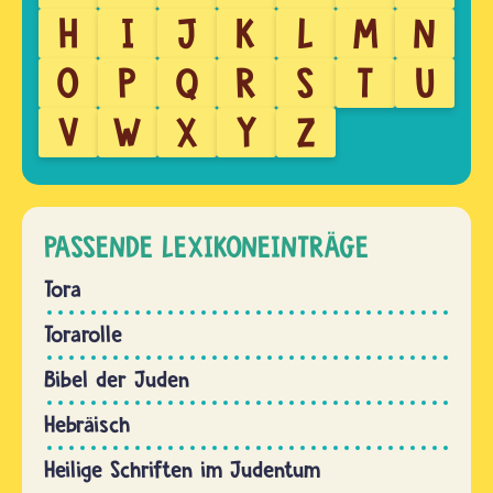
H
I
J
K
L
M
N
O
P
Q
R
S
T
U
V
W
X
Y
Z
PASSENDE LEXIKONEINTRÄGE
Tora
Torarolle
Bibel der Juden
Hebräisch
Heilige Schriften im Judentum