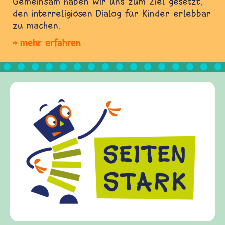
Gemeinsam haben wir uns zum Ziel gesetzt,
den interreligiösen Dialog für Kinder erlebbar
zu machen.
mehr erfahren
Frieden Fragen
frieden-fragen.de ist ein Intern
Kinder, Eltern und ErzieherInne
Fragen von Krieg und Frieden, S
Gewalt informiert und einen Aus
diesem Themenbereich ermöglicht
fragen.de bietet Antworten auf 
(Über-)Lebensfragen aus den Ber
und Frieden, Streit und Gewalt.