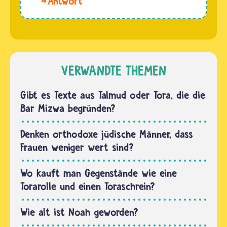
Mit
heiligen
42…
der
Toraschrank
Torarolle
aufbewahrt.
zeigen
Im
Jüdinnen
Tempel
und
VERWANDTE THEMEN
gab…
Juden,
dass
Gibt es Texte aus Talmud oder Tora, die die
ihnen die
Bar Mizwa begründen?
Tora
mehr
Denken orthodoxe jüdische Männer, dass
wert ist,
Frauen weniger wert sind?
als jede
andere
Wo kauft man Gegenstände wie eine
Schrift.Als
Torarolle und einen Toraschrein?
die
Bibel…
Wie alt ist Noah geworden?