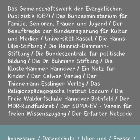
Das Gemeinschaftswerk der Evangelischen
Publizistik (GEP)
Das Bundesministerium für
Familie, Senioren, Frauen und Jugend
Der
Beauftragte der Bundesregierung für Kultur
und Medien
Universität Kassel
Die Hanns-
Lilje-Stiftung
Die Heinrich-Dammann-
Stiftung
Die Bundeszentrale für politische
Bildung
Die Dr. Buhmann Stiftung
Die
Klosterkammer Hannover
Ein Netz für
Kinder
Der Calwer Verlag
Der
Thienemann-Esslinger Verlag
Das
Religionspädagogische Institut Loccum
Die
Freie Waldorfschule Hannover-Bothfeld
Der
MDR-Rundfunkrat
Der SUMA-EV - Verein für
freien Wissenszugang
Der Erfurter Netcode
Impressum
Datenschutz
Über uns
Presse