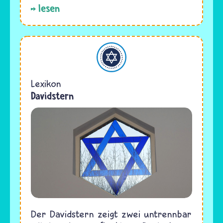
lesen
Judentum
Lexikon
Davidstern
Der Davidstern zeigt zwei untrennbar