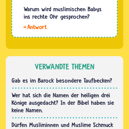
Geld
…
suchen
Warum wird muslimischen Babys
gerade
die
ins rechte Ohr gesprochen?
überleben
Eltern
kann, ist
Hallo
einen
von der…
Kathi.
Namen
Bereits
für ihr
zu
Kind aus.
Lebzeiten
Meistens
des
VERWANDTE THEMEN
geschieht
Propheten
dies in
Muhammad
Gab es im Barock besondere Taufbecken?
den
wurde
ersten
Neugeborenen
Wer hat sich die Namen der heiligen drei
Tagen…
der
Könige ausgedacht? In der Bibel haben sie
Gebetsruf
keine Namen.
in das
rechte
Dürfen Musliminnen und Muslime Schmuck