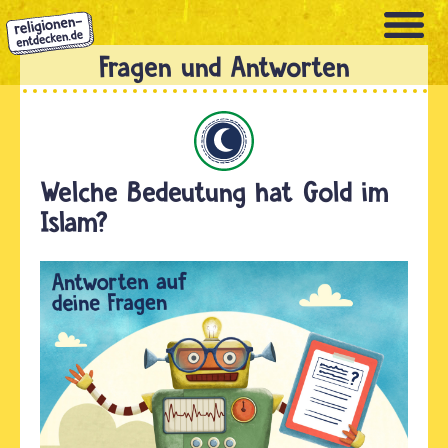
Direkt
zum
Inhalt
Islam
Welche Bedeutung hat Gold im
Islam?