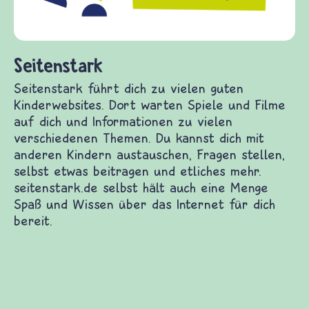
fragen.de b
(Über-)Lebe
und Frieden,
nstark
tark führt dich zu vielen guten Kinderwebsites.
rten Spiele und Filme auf dich und Informationen
en verschiedenen Themen. Du kannst dich mit
 Kindern austauschen, Fragen stellen, selbst
eitragen und etliches mehr. seitenstark.de selbst
ch eine Menge Spaß und Wissen über das Internet
 bereit.