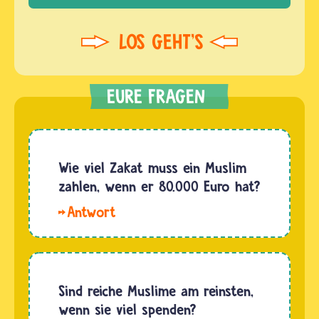
Wie viel Zakat muss ein Muslim
zahlen, wenn er 80.000 Euro hat?
Hallo,
Rose.
Wenn der
Muslim
das Geld
Sind reiche Muslime am reinsten,
übrig
wenn sie viel spenden?