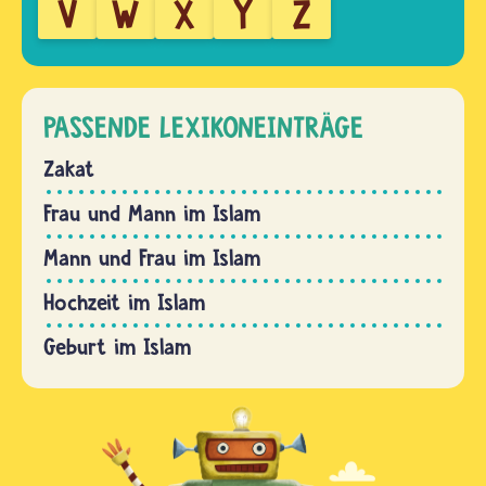
V
W
X
Y
Z
PASSENDE LEXIKONEINTRÄGE
Zakat
Frau und Mann im Islam
Mann und Frau im Islam
Hochzeit im Islam
Geburt im Islam