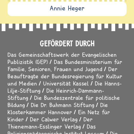
Annie Heger
GEFÖRDERT DURCH
Das Gemeinschaftswerk der Evangelischen
Publizistik (GEP)
Das Bundesministerium für
Familie, Senioren, Frauen und Jugend
Der
Beauftragte der Bundesregierung für Kultur
und Medien
Universität Kassel
Die Hanns-
Lilje-Stiftung
Die Heinrich-Dammann-
Stiftung
Die Bundeszentrale für politische
Bildung
Die Dr. Buhmann Stiftung
Die
Klosterkammer Hannover
Ein Netz für
Kinder
Der Calwer Verlag
Der
Thienemann-Esslinger Verlag
Das
Religionspädagogische Institut Loccum
Die