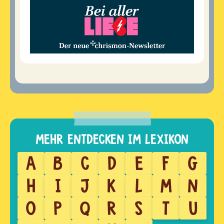
A
B
C
D
E
F
G
H
I
J
K
L
M
N
O
P
Q
R
S
T
U