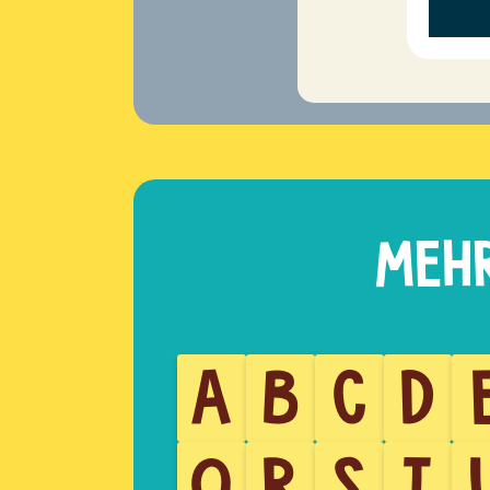
A
B
C
D
Q
R
S
T