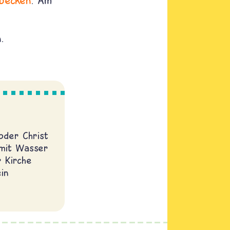
becken
. Am
.
oder Christ
 mit Wasser
r Kirche
in