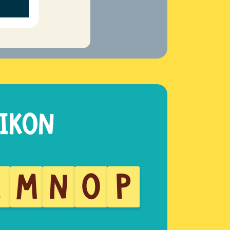
L
M
N
O
P