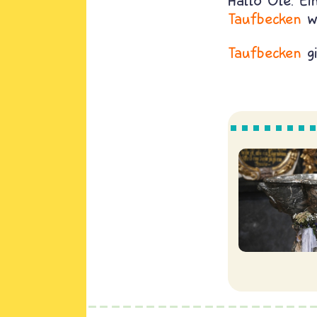
Hallo Ole. Ei
Taufbecken
we
Taufbecken
gi