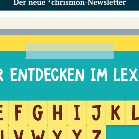
E
F
G
H
I
J
K
U
V
W
X
Y
Z