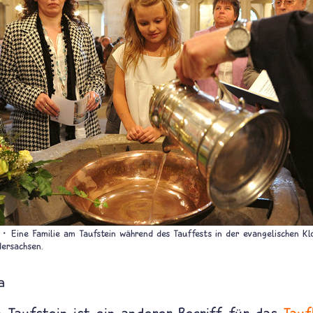
Eine Familie am Taufstein während des Tauffests in der evangelischen Klo
dersachsen.
a