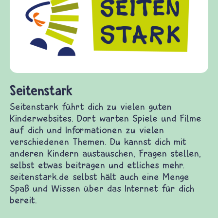
Kinder, El
Fragen von
Gewalt inf
diesem The
fragen.de 
(Über-)Leb
und Friede
enstark
nstark führt dich zu vielen guten Kinderwebsites.
warten Spiele und Filme auf dich und
mationen zu vielen verschiedenen Themen. Du
t dich mit anderen Kindern austauschen, Fragen
n, selbst etwas beitragen und etliches mehr.
nstark.de selbst hält auch eine Menge Spaß und
n über das Internet für dich bereit.