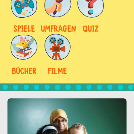
SPIELE
UMFRAGEN
QUIZ
BÜCHER
FILME