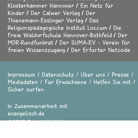
Klosterkammer Hannover
Ein Netz für
Kinder
Der Calwer Verlag
Der
Thienemann-Esslinger Verlag
Das
Religionspädagogische Institut Loccum
Die
Freie Waldorfschule Hannover-Bothfeld
Der
MDR-Rundfunkrat
Der SUMA-EV - Verein für
freien Wissenszugang
Der Erfurter Netcode
Impressum
Datenschutz
Über uns
Presse
Fußzeile
Mediadaten
Für Erwachsene
Helfen Sie mit
Sicher surfen
In Zusammenarbeit mit
evangelisch.de
2025 Copyright All
Rights reserved