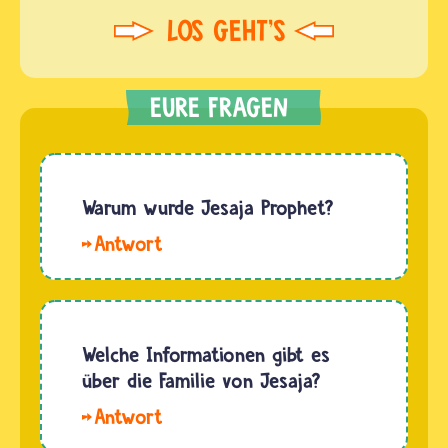
Warum wurde Jesaja Prophet?
Jesaja
wurde
vermutlich
im Jahr
736 vor
Welche Informationen gibt es
Christi
über die Familie von Jesaja?
Geburt
Hallo
berufen.
Sarina.