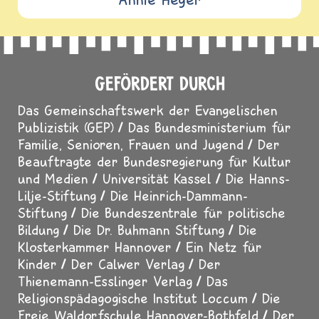
GEFÖRDERT DURCH
Das Gemeinschaftswerk der Evangelischen
Publizistik (GEP)
Das Bundesministerium für
Familie, Senioren, Frauen und Jugend
Der
Beauftragte der Bundesregierung für Kultur
und Medien
Universität Kassel
Die Hanns-
Lilje-Stiftung
Die Heinrich-Dammann-
Stiftung
Die Bundeszentrale für politische
Bildung
Die Dr. Buhmann Stiftung
Die
Klosterkammer Hannover
Ein Netz für
Kinder
Der Calwer Verlag
Der
Thienemann-Esslinger Verlag
Das
Religionspädagogische Institut Loccum
Die
Freie Waldorfschule Hannover-Bothfeld
Der