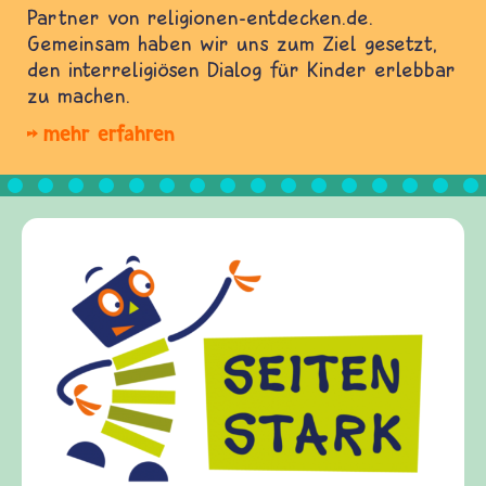
Partner von religionen-entdecken.de.
Gemeinsam haben wir uns zum Ziel gesetzt,
den interreligiösen Dialog für Kinder erlebbar
zu machen.
mehr erfahren
Frieden Fragen
frieden-fragen.de ist ein Internet-Angebot für
Kinder, Eltern und ErzieherInnen das zu
Fragen von Krieg und Frieden, Streit und
Gewalt informiert und einen Austausch zu
diesem Themenbereich ermöglicht. frieden-
fragen.de bietet Antworten auf wichtige