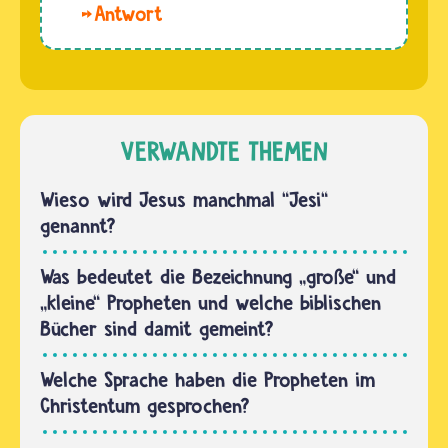
Verbannung
Hallo
Christentum
ins Exil
Flo.
glauben,
wie kein…
Leider
dass
wissen
Gott
wir
Jesaja
wenig
VERWANDTE THEMEN
zum
über
Propheten
Jesaja.
Wieso wird Jesus manchmal “Jesi“
berufen
Forschende
genannt?
hat.
vermuten,
Dabei soll
dass er
Was bedeutet die Bezeichnung „große“ und
Gott…
in
„kleine“ Propheten und welche biblischen
Jerusalem
Bücher sind damit gemeint?
aufgewachsen
ist und
Welche Sprache haben die Propheten im
dort
Christentum gesprochen?
aus…