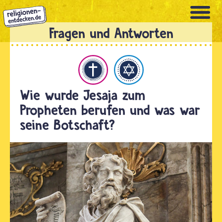
Direkt
zum
Inhalt
hristentum
Judentum
Wie wurde Jesaja zum
Propheten berufen und was war
seine Botschaft?