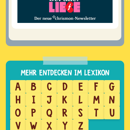
A
B
C
D
E
F
G
H
I
J
K
L
M
N
O
P
Q
R
S
T
U
V
W
X
Y
Z