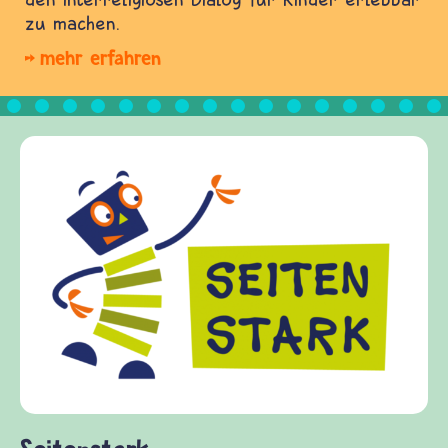
zu machen.
mehr erfahren
Frieden Frag
frieden-fragen.d
Kinder, Eltern u
Fragen von Krie
Gewalt informie
diesem Themenbe
fragen.de biete
(Über-)Lebensfr
und Frieden, Str