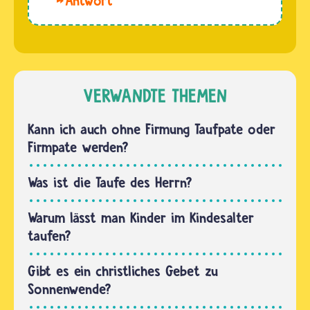
Hallo.
der
Paten, es
Sehr
christlichen
im
viele
Bibel
Glauben
Christinnen
erzählt
zu…
und
der
Christen
VERWANDTE THEMEN
Evangelist
lassen
Matthäus,
ihre
Kann ich auch ohne Firmung Taufpate oder
dass…
Kinder
Firmpate werden?
schon als
Baby
Was ist die Taufe des Herrn?
oder in
den
Warum lässt man Kinder im Kindesalter
ersten
taufen?
Lebensjahren
taufen.…
Gibt es ein christliches Gebet zu
Sonnenwende?