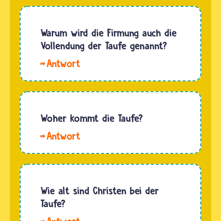
Die
Kindertaufe
ist eine
Warum wird die Firmung auch die
frühe
Vollendung der Taufe genannt?
Praxis bei
Hallo
den
Cel. Wenn
ersten
ein
Christinnen
kleines
und
Kind
Woher kommt die Taufe?
Christen.
katholisch
Bereits
Hallo.
getauft
im
Die Taufe
wird,
Zweiten…
kommt
versprechen
von
Eltern
Jesus. Im
Wie alt sind Christen bei der
und
Zweiten
Taufe?
Patinnen
Testament
und