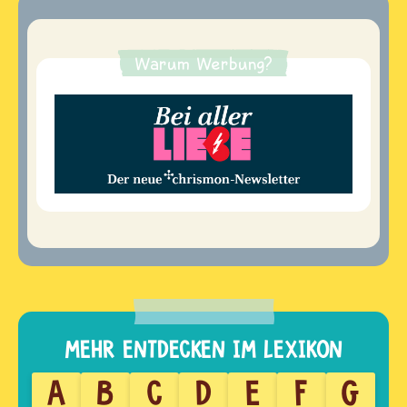
Warum Werbung?
A
B
C
D
E
F
G