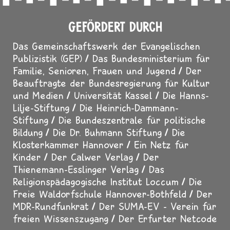
GEFÖRDERT DURCH
Das Gemeinschaftswerk der Evangelischen
Publizistik (GEP)
Das Bundesministerium für
Familie, Senioren, Frauen und Jugend
Der
Beauftragte der Bundesregierung für Kultur
und Medien
Universität Kassel
Die Hanns-
Lilje-Stiftung
Die Heinrich-Dammann-
Stiftung
Die Bundeszentrale für politische
Bildung
Die Dr. Buhmann Stiftung
Die
Klosterkammer Hannover
Ein Netz für
Kinder
Der Calwer Verlag
Der
Thienemann-Esslinger Verlag
Das
Religionspädagogische Institut Loccum
Die
Freie Waldorfschule Hannover-Bothfeld
Der
MDR-Rundfunkrat
Der SUMA-EV - Verein für
freien Wissenszugang
Der Erfurter Netcode