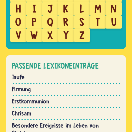
H
I
J
K
L
M
N
O
P
Q
R
S
T
U
V
W
X
Y
Z
PASSENDE LEXIKONEINTRÄGE
Taufe
Firmung
Erstkommunion
Chrisam
Besondere Ereignisse im Leben von