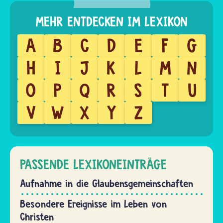
A
B
C
D
E
F
G
H
I
J
K
L
M
N
O
P
Q
R
S
T
U
V
W
X
Y
Z
PASSENDE LEXIKONEINTRÄGE
Aufnahme in die Glaubensgemeinschaften
Besondere Ereignisse im Leben von
Christen