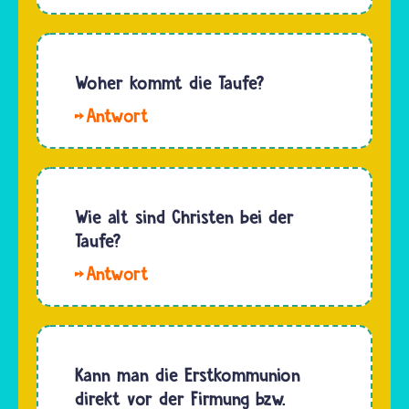
Fjora. Baptistinnen
besonderen
und
Gottesdienst.
Baptisten
Darin
möchten
Woher kommt die Taufe?
empfangen…
nicht
Hallo.
über
Die Taufe
andere
kommt
entscheiden,
von
wenn es
Jesus. Im
Wie alt sind Christen bei der
um den
Zweiten
Taufe?
Glauben
Testament
geht.
Hallo.
der
Jeder…
Sehr
christlichen
viele
Bibel
Christinnen
erzählt
und
Kann man die Erstkommunion
der
Christen
direkt vor der Firmung bzw.
Evangelist