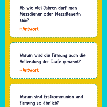
taucht
als
Ab wie viel Jahren darf man
sie zum
Aufnahme
Messdiener oder Messdienerin
ersten
in das
sein?
Mal in…
Christentum
Hallo
vor Gott.
Susan.
Mit der
Das ist
Konfirmation
von
und
Gemeinde
Warum wird die Firmung auch die
Firmung
zu
Vollendung der Taufe genannt?
bestätigen…
Gemeinde
Hallo
unterschiedlich.
Cel. Wenn
Meistens
ein
ist es
kleines
jedoch
Kind
Warum sind Erstkommunion und
so, dass
katholisch
Firmung so ähnlich?
Kinder