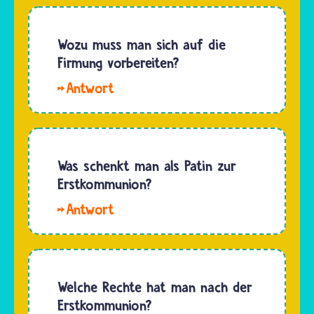
Empfang
der
Erstkommunion
Wozu muss man sich auf die
gehst du
Firmung vorbereiten?
nach
Hallo
vorne
Lollipop13.
und legst
Wer zur
deine
Firmung
beiden
gehen
Was schenkt man als Patin zur
nach
möchte,
Erstkommunion?
oben
sollte
geöffneten
Hallo
sich ganz
Handflächen…
Ricke.
bewusst
Viele
und
Patinnen
überzeugt
oder
Welche Rechte hat man nach der
dafür
Paten
Erstkommunion?
entscheiden.