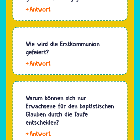
Hallo
Chantal02.
Zur
Aufnahme
in die
Wie wird die Erstkommunion
katholische
gefeiert?
Kirche
Die
gehören
Erstkommunion
immer
feiern
die Taufe,
Katholikinnen
die
und
Warum können sich nur
Erstkommunion
Katholiken
Erwachsene für den baptistischen
und die
in der
Glauben durch die Taufe
Firmung.…
Kirche
entscheiden?
mit
Hallo
einem