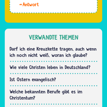
getauft
mit neun
Hallo
wird,
Jahren…
Caro. Bei
versprechen
der
Eltern
Erstkommunion
und
bestätigen
Patinnen
katholische
VERWANDTE THEMEN
und
Kinder,
Paten, es
dass sie
Darf ich eine Kreuzkette tragen, auch wenn
im
an Gott
ich noch nicht weiß, woran ich glaube?
Glauben
und an
zu…
die
Wie viele Christen leben in Deutschland?
katholische
Kirche
Ist Ostern evangelisch?
glauben…
Welche bekannten Berufe gibt es im
Christentum?