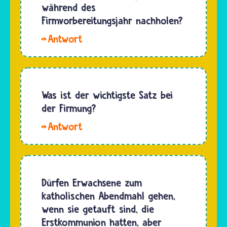
lassen
während des
Matthäus,
ihre
Firmvorbereitungsjahr nachholen?
dass…
Kinder
Hallo
schon als
Lene. Ja,
Baby
die
oder in
Erstkommunion
den
lässt sich
Was ist der wichtigste Satz bei
ersten
während
der Firmung?
Lebensjahren
des
taufen.…
Den
Firmvorbereitungsjahres
spricht
nachholen.
der
Erstkommunion
Bischof,
und
wenn er
Dürfen Erwachsene zum
Firmung…
die
katholischen Abendmahl gehen,
Jugendlichen
wenn sie getauft sind, die
bei der
Erstkommunion hatten, aber