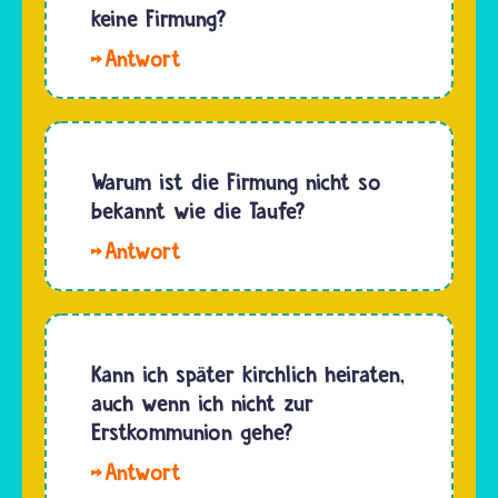
Firmung
keine Firmung?
mit
Hallo
Chrisam
Niki. Ja,
salbt:„Sei
die
besiegelt
Kommunion
durch die
empfangen
Warum ist die Firmung nicht so
Gabe…
können
bekannt wie die Taufe?
auch
Hallo
Katholikinnen
Hannah.
und
Die
Katholiken,
Firmung
die nicht
war
Kann ich später kirchlich heiraten,
gefirmt
ursprünglich
auch wenn ich nicht zur
wurden.…
ein
Erstkommunion gehe?
Bestandteil
Hallo,
der