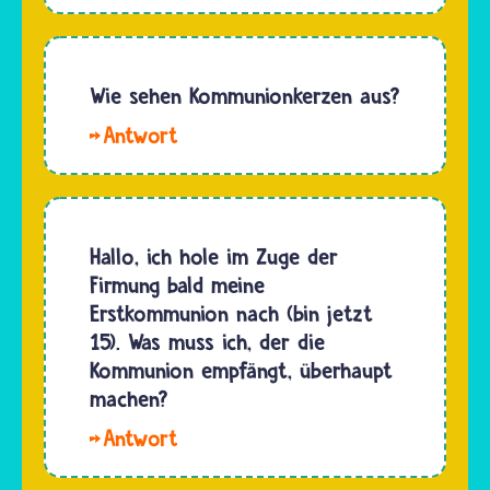
auch
Taufe.
ohne
Früher
Kommunion
wurden
darfst du
Wie sehen Kommunionkerzen aus?
nur
in der
Erwachsene
Hallo
Kirche
getauft.
Soso.
heiraten.
Bei der…
Kommunionkerzen
Aber die
sind fast
katholische
immer
Hallo, ich hole im Zuge der
Kirche
etwas
Firmung bald meine
sieht das
dicker
Erstkommunion nach (bin jetzt
nicht
und oft
15). Was muss ich, der die
gerne,
auch
Kommunion empfängt, überhaupt
denn…
höher als
machen?
normale
Hallo.
Haushaltskerzen.
Beim
Die…