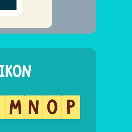
L
M
N
O
P