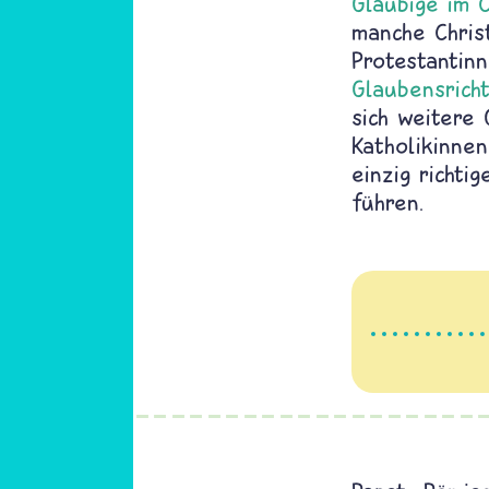
Gläubige im 
manche Chris
Protestantin
Glaubensrich
sich weitere 
Katholikinne
einzig richti
führen.