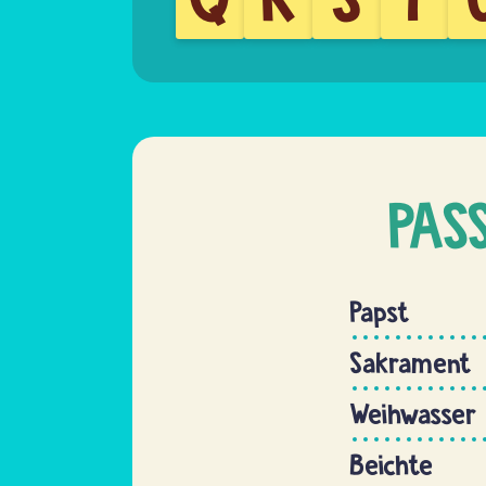
PAS
Papst
Sakrament
Weihwasser
Beichte