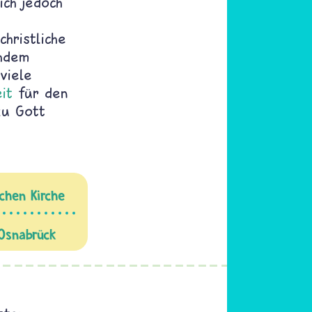
ich jedoch
hristliche
chdem
viele
it
für den
zu Gott
schen Kirche
 Osnabrück