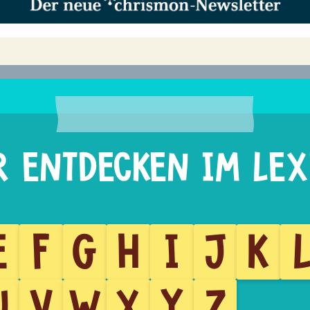
E
F
G
H
I
J
K
U
V
W
X
Y
Z