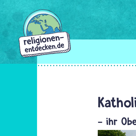
Direkt
zum
Inhalt
Kathol
- ihr Ob