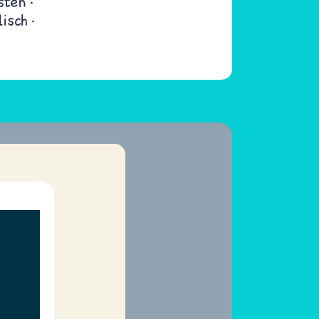
sten
lisch