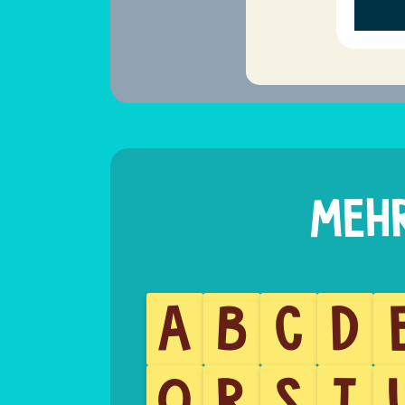
A
B
C
D
Q
R
S
T