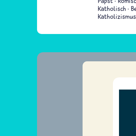
Papst
Römisc
Katholisch
B
Katholizismus