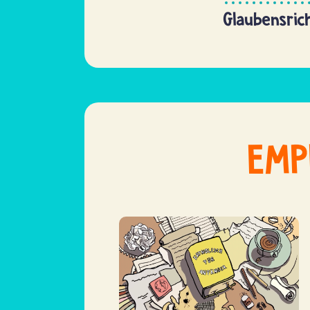
Glaubensric
EMP