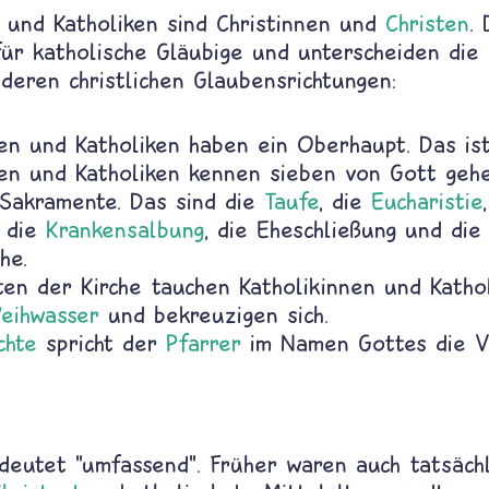
n und Katholiken sind Christinnen und
Christen
.
für katholische Gläubige und unterscheiden die 
deren christlichen Glaubensrichtungen:
nen und Katholiken haben ein Oberhaupt. Das i
nen und Katholiken kennen sieben von Gott gehe
 Sakramente. Das sind die
Taufe
, die
Eucharistie
, die
Krankensalbung
, die Eheschließung und die
he.
ten der Kirche tauchen Katholikinnen und Kathol
eihwasser
und bekreuzigen sich.
chte
spricht der
Pfarrer
im Namen Gottes die V
deutet "umfassend". Früher waren auch tatsächl