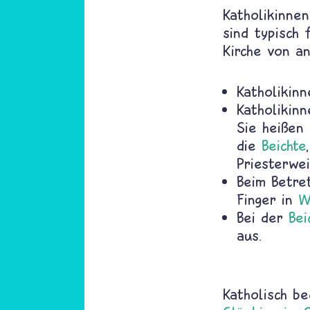
Katholikinne
sind typisch 
Kirche von an
Katholikin
Katholikin
Sie heißen
die
Beichte
Priesterwei
Beim Betre
Finger in
W
Bei der
Bei
aus.
Katholisch be