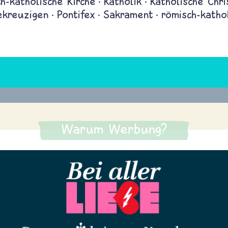
h-katholische Kirche
Katholik
Katholische Chri
ekreuzigen
Pontifex
Sakrament
römisch-katho
Warum Werbung?