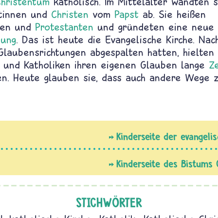
Christentum
katholisch. Im Mittelalter wandten s
tinnen und
Christen
vom
Papst
ab. Sie heißen
nen und
Protestanten
und gründeten eine neue c
tung
. Das ist heute die Evangelische Kirche. Na
Glaubensrichtungen abgespalten hatten, hielten 
n und Katholiken ihren eigenen Glauben lange
Ze
gen. Heute glauben sie, dass auch andere Wege 
Kinderseite der evangeli
Kinderseite des Bistums
STICHWÖRTER