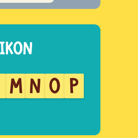
L
M
N
O
P