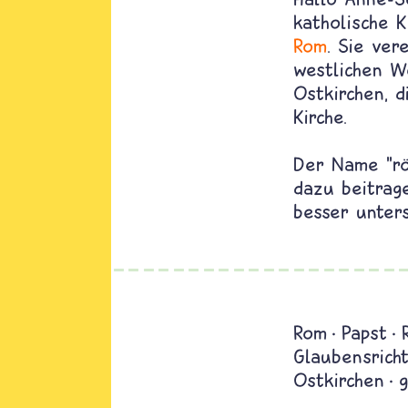
katholische 
Rom
. Sie ver
westlichen W
Ostkirchen, d
Kirche.
Der Name "röm
dazu beitrage
besser unter
Rom
Papst
Glaubensrich
Ostkirchen
g