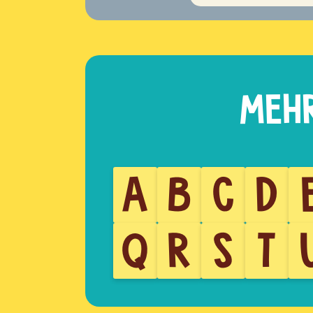
A
B
C
D
Q
R
S
T