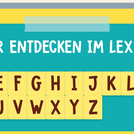
E
F
G
H
I
J
K
U
V
W
X
Y
Z