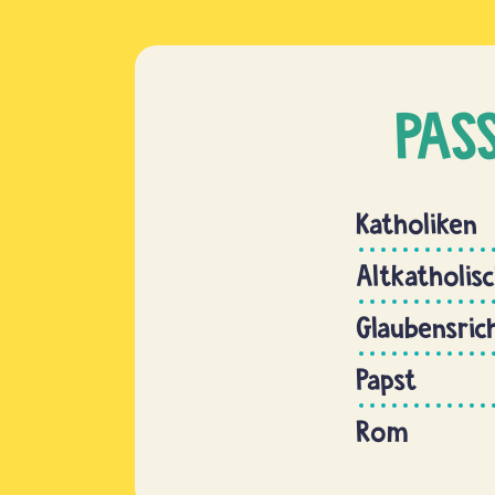
PAS
Katholiken
Altkatholis
Glaubensric
Papst
Rom