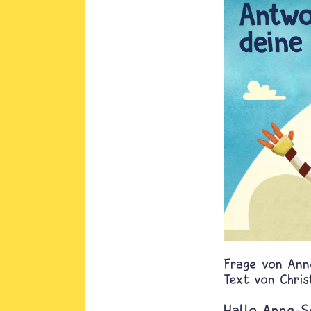
Ann
Text von
Chris
Hallo Anne-So