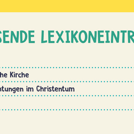
SENDE LEXIKONEINT
che Kirche
htungen im Christentum