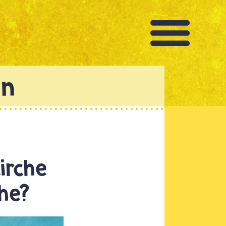
irche
he?