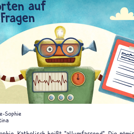
e-Sophie
tina
phie. Katholisch heißt "allumfassend". Die römi