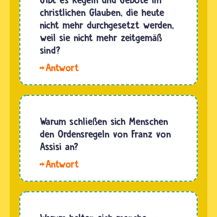
christlichen Glauben, die heute
nicht mehr durchgesetzt werden,
weil sie nicht mehr zeitgemäß
sind?
Hallo
Caleb. Das
Christentum
hat sich
von
Warum schließen sich Menschen
Beginn
den Ordensregeln von Franz von
an,
Assisi an?
immer
Hallo.
wieder
Jeder
damit
Mensch,
auseinandergesetzt,
der
welche
einem