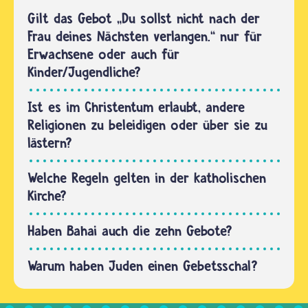
handelt
Gebote.
Gilt das Gebot „Du sollst nicht nach der
auf
Sie
Frau deines Nächsten verlangen.“ nur für
seine…
werden
Erwachsene oder auch für
niemals
Kinder/Jugendliche?
verändert,
aber
Ist es im Christentum erlaubt, andere
immer
Religionen zu beleidigen oder über sie zu
wieder
lästern?
einmal…
Welche Regeln gelten in der katholischen
Kirche?
Haben Bahai auch die zehn Gebote?
Warum haben Juden einen Gebetsschal?