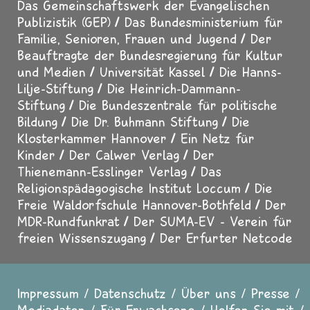
Das Gemeinschaftswerk der Evangelischen
Publizistik (GEP)
Das Bundesministerium für
Familie, Senioren, Frauen und Jugend
Der
Beauftragte der Bundesregierung für Kultur
und Medien
Universität Kassel
Die Hanns-
Lilje-Stiftung
Die Heinrich-Dammann-
Stiftung
Die Bundeszentrale für politische
Bildung
Die Dr. Buhmann Stiftung
Die
Klosterkammer Hannover
Ein Netz für
Kinder
Der Calwer Verlag
Der
Thienemann-Esslinger Verlag
Das
Religionspädagogische Institut Loccum
Die
Freie Waldorfschule Hannover-Bothfeld
Der
MDR-Rundfunkrat
Der SUMA-EV - Verein für
freien Wissenszugang
Der Erfurter Netcode
Impressum
Datenschutz
Über uns
Presse
Mediadaten
Für Erwachsene
Helfen Sie mit