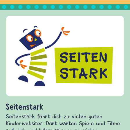
Frieden Fragen
frieden-fragen.de ist ein Internet-Angebot für
Kinder, Eltern und ErzieherInnen das zu
Fragen von Krieg und Frieden, Streit und
Gewalt informiert und einen Austausch zu
diesem Themenbereich ermöglicht. frieden-
fragen.de bietet Antworten auf wichtige
(Über-)Lebensfragen aus den Bereichen Krieg
und Frieden, Streit und Gewalt.