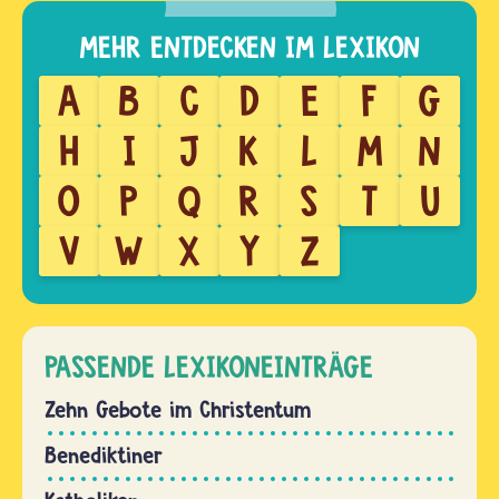
A
B
C
D
E
F
G
H
I
J
K
L
M
N
O
P
Q
R
S
T
U
V
W
X
Y
Z
PASSENDE LEXIKONEINTRÄGE
Zehn Gebote im Christentum
Benediktiner