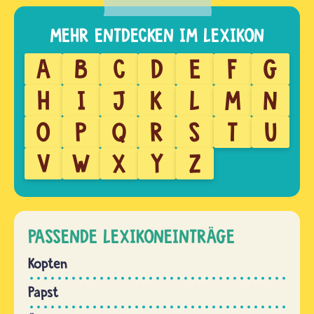
A
B
C
D
E
F
G
H
I
J
K
L
M
N
O
P
Q
R
S
T
U
V
W
X
Y
Z
PASSENDE LEXIKONEINTRÄGE
Kopten
Papst