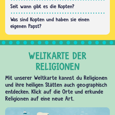
jeden…
dem
Seit wann gibt es die Kopten?
Islam an.
Die
Was sind Kopten und haben sie einen
meisten
eigenen Papst?
von
ihnen
sind…
Mit unserer Weltkarte kannst du Religionen
und ihre heiligen Stätten auch geographisch
entdecken. Klick auf die Orte und erkunde
Religionen auf eine neue Art.