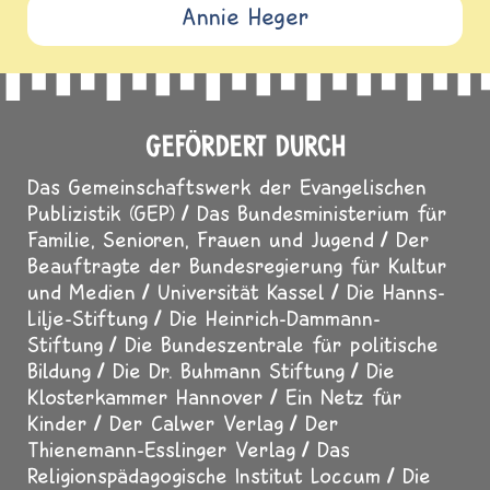
Annie Heger
GEFÖRDERT DURCH
Das Gemeinschaftswerk der Evangelischen
Publizistik (GEP)
Das Bundesministerium für
Familie, Senioren, Frauen und Jugend
Der
Beauftragte der Bundesregierung für Kultur
und Medien
Universität Kassel
Die Hanns-
Lilje-Stiftung
Die Heinrich-Dammann-
Stiftung
Die Bundeszentrale für politische
Bildung
Die Dr. Buhmann Stiftung
Die
Klosterkammer Hannover
Ein Netz für
Kinder
Der Calwer Verlag
Der
Thienemann-Esslinger Verlag
Das
Religionspädagogische Institut Loccum
Die